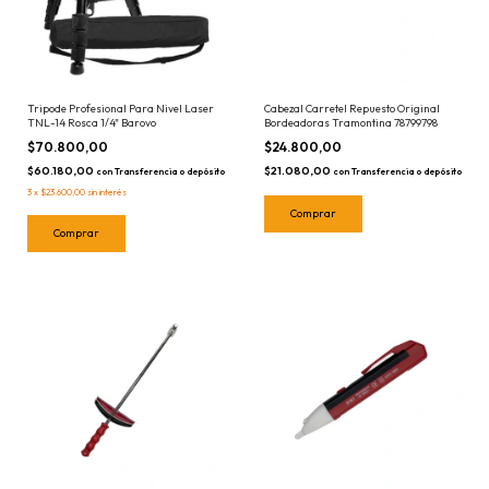
Tripode Profesional Para Nivel Laser
Cabezal Carretel Repuesto Original
TNL-14 Rosca 1/4" Barovo
Bordeadoras Tramontina 78799798
$70.800,00
$24.800,00
$60.180,00
$21.080,00
con
Transferencia o depósito
con
Transferencia o depósito
3
x
$23.600,00
sin interés