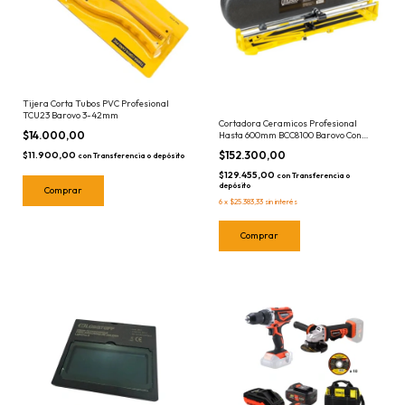
Tijera Corta Tubos PVC Profesional
TCU23 Barovo 3-42mm
Cortadora Ceramicos Profesional
$14.000,00
Hasta 600mm BCC8100 Barovo Con
Maletin Ceramica Porcelanato
$152.300,00
$11.900,00
con
Transferencia o depósito
$129.455,00
con
Transferencia o
depósito
6
x
$25.383,33
sin interés