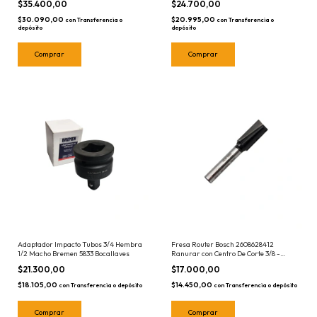
$35.400,00
$24.700,00
$30.090,00
$20.995,00
con
Transferencia o
con
Transferencia o
depósito
depósito
Adaptador Impacto Tubos 3/4 Hembra
Fresa Router Bosch 2608628412
1/2 Macho Bremen 5833 Bocallaves
Ranurar con Centro De Corte 3/8 -
Vastago 1/4
$21.300,00
$17.000,00
$18.105,00
$14.450,00
con
Transferencia o depósito
con
Transferencia o depósito