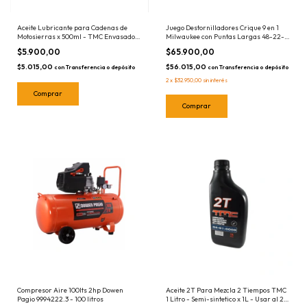
Aceite Lubricante para Cadenas de
Juego Destornilladores Crique 9 en 1
Motosierras x 500ml - TMC Envasado
Milwaukee con Puntas Largas 48-22-
Botella
2322 Destornillador
$5.900,00
$65.900,00
$5.015,00
$56.015,00
con
Transferencia o depósito
con
Transferencia o depósito
2
x
$32.950,00
sin interés
Compresor Aire 100lts 2hp Dowen
Aceite 2T Para Mezcla 2 Tiempos TMC
Pagio 9994222.3 - 100 litros
1 Litro - Semi-sintetico x 1L - Usar al 2%