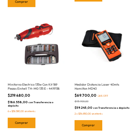
Minitorno Electrico 135w Con Kit 189
Medidor Distancia Laser 40mts
Piezas Einhell TH-MG 135 E - 4419158
Hamilton MD40
$219.480,00
$69.700,00
-
26
%
OFF
$93.900,00
$186.558,00
con
Transferencia o
depósito
$59.245,00
con
Transferencia o depósito
6
x
$36.580,00
sin interés
2
x
$34.850,00
sin interés