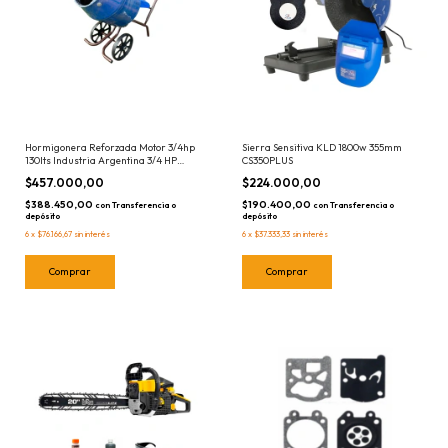
Hormigonera Reforzada Motor 3/4hp
Sierra Sensitiva KLD 1800w 355mm
130lts Industria Argentina 3/4 HP
CS350PLUS
Trompito
$457.000,00
$224.000,00
$388.450,00
$190.400,00
con
Transferencia o
con
Transferencia o
depósito
depósito
6
x
$76.166,67
sin interés
6
x
$37.333,33
sin interés