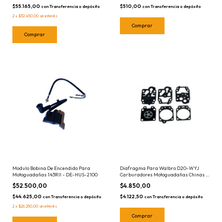
$55.165,00
$510,00
con
Transferencia o depósito
con
Transferencia o depósito
2
x
$32.450,00
sin interés
Modulo Bobina De Encendido Para
Diafragma Para Walbro D20-WYJ
Motoguadañas 143RII - DE-HUS-2100
Carburadores Motoguadañas Chinas 4
Piezas - VR-D-WYJ
$52.500,00
$4.850,00
$44.625,00
$4.122,50
con
Transferencia o depósito
con
Transferencia o depósito
2
x
$26.250,00
sin interés