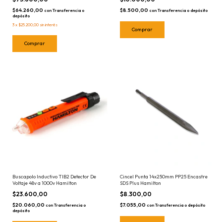
$64.260,00
$8.500,00
con
Transferencia o
con
Transferencia o depósito
depósito
3
x
$25.200,00
sin interés
Buscapolo Inductivo TIB2 Detector De
Cincel Punta 14x250mm PP25 Encastre
Voltaje 48v a 1000v Hamilton
SDS Plus Hamilton
$23.600,00
$8.300,00
$20.060,00
$7.055,00
con
Transferencia o
con
Transferencia o depósito
depósito