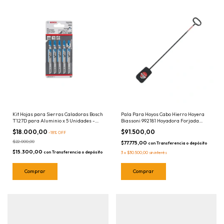
Kit Hojas para Sierras Caladoras Bosch
Pala Para Hoyos Cabo Hierro Hoyera
T127D para Aluminio x 5 Unidades -
Biassoni 992181 Hoyadora Forjada
Encastre T
1.50mts
$18.000,00
$91.500,00
-
18
%
OFF
$22.000,00
$77.775,00
con
Transferencia o depósito
$15.300,00
con
Transferencia o depósito
3
x
$30.500,00
sin interés