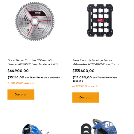
Disco Sierra Circular 250mm 60
Base Placa de Montaje Packout
Dientes 49589552 Para Madera KWB
Milwaukee 4822-8485 Para Piso o
Pared 8485
$64.900,00
$135.400,00
$55.165,00
$115.090,00
con
Transferencia o depósito
con
Transferencia o
depósito
2
x
$32.450,00
sin interés
6
x
$22.566,67
sin interés