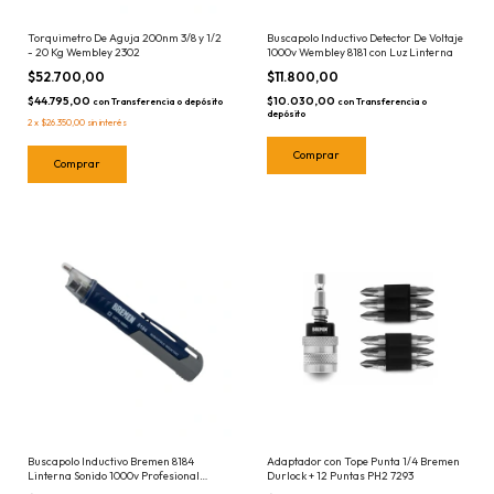
Torquimetro De Aguja 200nm 3/8 y 1/2
Buscapolo Inductivo Detector De Voltaje
- 20 Kg Wembley 2302
1000v Wembley 8181 con Luz Linterna
$52.700,00
$11.800,00
$44.795,00
$10.030,00
con
Transferencia o depósito
con
Transferencia o
depósito
2
x
$26.350,00
sin interés
Buscapolo Inductivo Bremen 8184
Adaptador con Tope Punta 1/4 Bremen
Linterna Sonido 1000v Profesional
Durlock + 12 Puntas PH2 7293
Detector De Voltaje