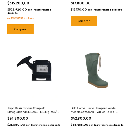
- 04-01-0008
$615.200,00
$17.800,00
$522.920,00
$15.130,00
con
Transferencia o
con
Transferencia o depósito
depósito
6
x
$102.533,33
sin interés
Tapa De Arranque Completa
Bota Goma Lluvia Pampero Verde
Motoguadañas MG508 TMC Mg-508/
Modelo Cazadora - Varios Talles -
Evo Repuesto Original
Elegir - Par Botas
$24.800,00
$42.900,00
$21.080,00
$36.465,00
con
Transferencia o depósito
con
Transferencia o depósito