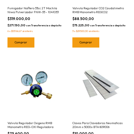
Fumigador Naftero 33cc 2T Mochila
Valvula Regulador CO2 Caudalimetro
Niwa Pulverizador FNW-33 - 1041033
RMB Manometro REGCO2
$319.000,00
$88.500,00
$271.150,00
$75.225,00
con
Transferencia o depósito
con
Transferencia o depósito
6
x
$53.166,67
sin interés
3
x
$29.500,00
sin interés
Valvula Regulador Oxigeno RMB
Clavos Para Clavadoras Neumaticas
Manometro REG-OXI Reguladora
20mm x 5000u BTA 809006
$75.600,00
$10.000,00