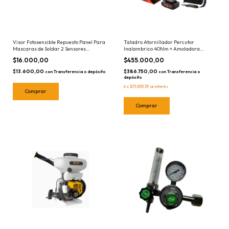
Visor Fotosensible Repuesto Panel Para
Taladro Atornillador Percutor
Mascaras de Soldar 2 Sensores
Inalambrico 40Nm + Amoladora
Lusqtoff LQFOTM-9
Angular 115mm Dowen Pagio 2
$16.000,00
$455.000,00
Baterias 18v (2ah y 4ah) + Bolso – Combo
01065
$13.600,00
$386.750,00
con
Transferencia o depósito
con
Transferencia o
depósito
6
x
$75.833,33
sin interés