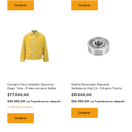
Comprar
Campera Para Soldador Descarne -
Rodillo Devanador Repuesto
Elegir Talle - Proteccion para Soldar
Soldadoras Mig 0,6 - 0,8 para Tubular
- Repuesto RMB
$77.000,00
$31.000,00
$65.450,00
$26.350,00
con
Transferencia o depósito
con
Transferencia o depósito
3
x
$25.666,67
sin interés
Comprar