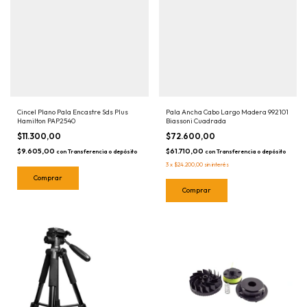
Cincel Plano Pala Encastre Sds Plus
Pala Ancha Cabo Largo Madera 992101
Hamilton PAP2540
Biassoni Cuadrada
$11.300,00
$72.600,00
$9.605,00
$61.710,00
con
Transferencia o depósito
con
Transferencia o depósito
3
x
$24.200,00
sin interés