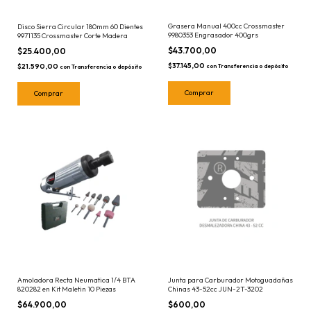
Grasera Manual 400cc Crossmaster
Disco Sierra Circular 180mm 60 Dientes
9980353 Engrasador 400grs
9971135 Crossmaster Corte Madera
$43.700,00
$25.400,00
$37.145,00
$21.590,00
con
Transferencia o depósito
con
Transferencia o depósito
Amoladora Recta Neumatica 1/4 BTA
Junta para Carburador Motoguadañas
820282 en Kit Maletin 10 Piezas
Chinas 43-52cc JUN-2T-3202
$64.900,00
$600,00