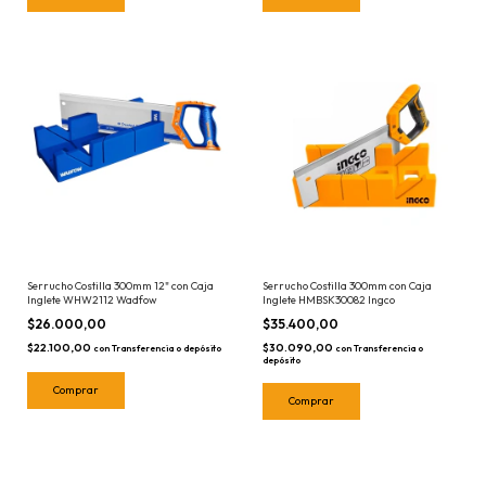
Serrucho Costilla 300mm 12" con Caja
Serrucho Costilla 300mm con Caja
Inglete WHW2112 Wadfow
Inglete HMBSK30082 Ingco
$26.000,00
$35.400,00
$22.100,00
$30.090,00
con
Transferencia o depósito
con
Transferencia o
depósito