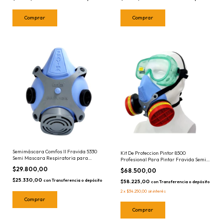
Semimáscara Comfos II Fravida 5330
Kit De Proteccion Pintor 8500
Semi Mascara Respiratoria para
Profesional Para Pintar Fravida Semi
Filtros
mascara Filtros
$29.800,00
$68.500,00
$25.330,00
con
Transferencia o depósito
$58.225,00
con
Transferencia o depósito
2
x
$34.250,00
sin interés