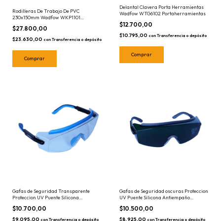
Delantal Clavera Porta Herramientas
Rodilleras De Trabajo De PVC
Wadfow WTG6102 Portaherramientas
230x150mm Wadfow WKP1101
Rodillera
$12.700,00
$27.800,00
$10.795,00
con
Transferencia o depósito
$23.630,00
con
Transferencia o depósito
Gafas de Seguridad Transparente
Gafas de Seguridad oscuras Proteccion
Proteccion UV Puente Silicona
UV Puente Silicona Antiempaño
Antiempaño Antiraya Profesional - VR-
Antiraya - VR-ANT-0301 VENROL
$10.700,00
$10.500,00
ANT-0300 Venrol
$9.095,00
$8.925,00
con
Transferencia o depósito
con
Transferencia o depósito