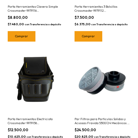
Porta Herramientas Clavera Simple
Porta Herramientas 3 Bolsillos
Crossmaster 9979116
Crossmaster 9979112
Portaherramientas
Portaherramientas Triple
$8.800,00
$7.500,00
$7.480,00
$6.375,00
con
Transferencia o depósito
con
Transferencia o depósito
Porta Herramientas Electricista
Par Filtros para Particulas Solidas y
Crossmaster 9979136
Acuosas Fravida 5300/24 Mecánicos a
Portaherramientas
Rosca
$12.500,00
$24.500,00
$10.625,00
$20.825,00
con
Transferencia o depósito
con
Transferencia o depósito