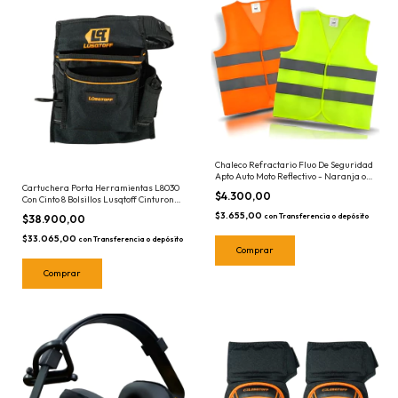
Chaleco Refractario Fluo De Seguridad
Apto Auto Moto Reflectivo - Naranja o
Cartuchera Porta Herramientas L8030
Amarillo
$4.300,00
Con Cinto 8 Bolsillos Lusqtoff Cinturon
Portaherramientas
$3.655,00
con
Transferencia o depósito
$38.900,00
$33.065,00
con
Transferencia o depósito