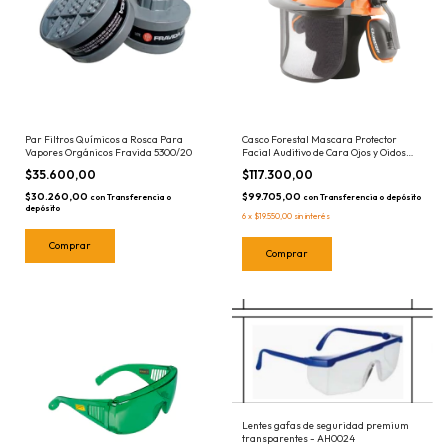
Par Filtros Químicos a Rosca Para
Casco Forestal Mascara Protector
Vapores Orgánicos Fravida 5300/20
Facial Auditivo de Cara Ojos y Oidos
Lusqtoff LQMCP-8 Seguridad
$35.600,00
$117.300,00
$30.260,00
$99.705,00
con
Transferencia o
con
Transferencia o depósito
depósito
6
x
$19.550,00
sin interés
Lentes gafas de seguridad premium
transparentes - AH0024