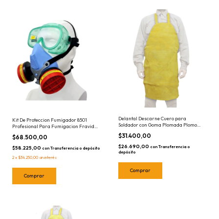
Delantal Descarne Cuero para
Kit De Proteccion Fumigador 8501
Soldador con Goma Plomada Plomo
Profesional Para Fumigacion Fravida
0,90 x 0,60
Semi mascara Filtros
$31.400,00
$68.500,00
$26.690,00
con
Transferencia o
$58.225,00
con
Transferencia o depósito
depósito
2
x
$34.250,00
sin interés