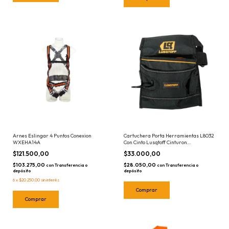
Arnes Eslingar 4 Puntos Conexion
Cartuchera Porta Herramientas L8032
WXEHA14A
Con Cinto Lusqtoff Cinturon
Portaherramientas
$121.500,00
$33.000,00
$103.275,00
$28.050,00
con
Transferencia o
con
Transferencia o
depósito
depósito
6
x
$20.250,00
sin interés