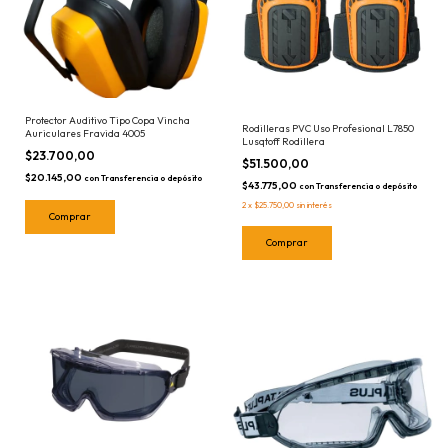
Protector Auditivo Tipo Copa Vincha
Rodilleras PVC Uso Profesional L7850
Auriculares Fravida 4005
Lusqtoff Rodillera
$23.700,00
$51.500,00
$20.145,00
con
Transferencia o depósito
$43.775,00
con
Transferencia o depósito
2
x
$25.750,00
sin interés