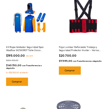
Kit Ropa Soldador Seguridad 5pzs
Faja Lumbar Reforzada Trabajo y
Wadfow WZW0907 Talle Único
Seguridad Protector Hunter - Varios
Campera Guantes Delantal Capucha
Talles
$195.000,00
$20.700,00
-
5
%
OFF
Soldar
$204.500,00
$17.595,00
con
Transferencia o depósito
$165.750,00
con
Transferencia o
depósito
Comprar
6
x
$32.500,00
sin interés