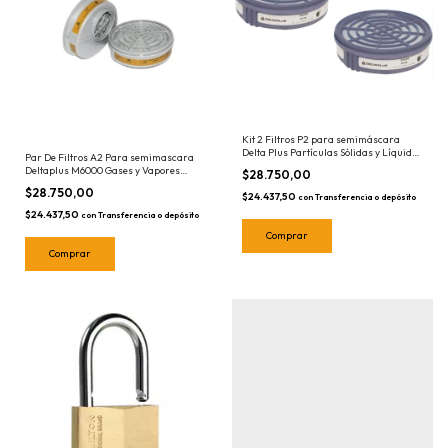
Kit 2 Filtros P2 para semimáscara
Delta Plus Partículas Sólidas y Líquidas
Par De Filtros A2 Para semimascara
toxicidad media Deltaplus DEL20006
Deltaplus M6000 Gases y Vapores
$28.750,00
Organicos Delta Plus DEL20011
$28.750,00
$24.437,50
con
Transferencia o depósito
$24.437,50
con
Transferencia o depósito