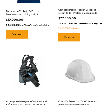
Campera Para Soldador Descarne -
Delantal de Trabajo PVC para
Elegir Talle - Proteccion para Soldar
Desmalezadora Motoguadaña
Proteccion
$77.000,00
$10.000,00
$65.450,00
con
Transferencia o depósito
$8.500,00
con
Transferencia o depósito
3
x
$25.666,67
sin interés
Comprar
Casco De Proteccion Con Cremallera
Arnes para Motoguadañas Acolchado
Blanco Polietileno Delta Plus
Reforzado TMC Doble - 02-02-0400