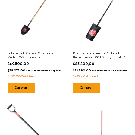
Pala Forjada Corazon Cabo Largo
Pala Forjada Pocera de Punta Cabo
Madera 992111 Biassoni
Hierro Biassoni 992132 Largo Total 1,30
mts
$69.500,00
$85.400,00
$59.075,00
$72.590,00
con
Transferencia o depósito
con
Transferencia o depósito
2
x
$34.750,00
sin interés
3
x
$28.466,67
sin interés