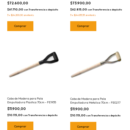
$72.600,00
$73.900,00
$61.710,00
$62.815,00
con
Transferencia o depósito
con
Transferencia o depósito
3
x
$24.200,00
sin interés
3
x
$24.633,33
sin interés
Cabo de Madera para Pala
Cabo de Madera para Pala
Empuñadura Plastica 70cm - FE1935
Empuñadura Metalica 70cm - FE0217
$11.900,00
$11.900,00
$10.115,00
$10.115,00
con
Transferencia o depósito
con
Transferencia o depósito