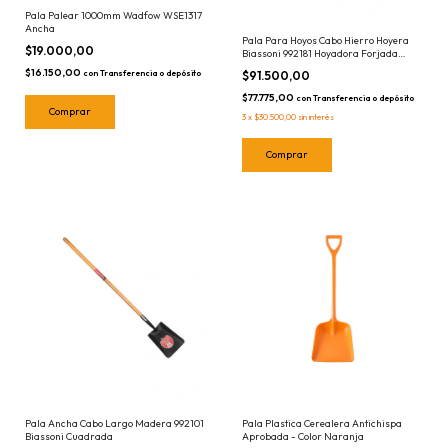
Pala Palear 1000mm Wadfow WSE1317
Ancha
Pala Para Hoyos Cabo Hierro Hoyera
$19.000,00
Biassoni 992181 Hoyadora Forjada
1.50mts
$16.150,00
$91.500,00
con
Transferencia o depósito
$77.775,00
con
Transferencia o depósito
3
x
$30.500,00
sin interés
Pala Ancha Cabo Largo Madera 992101
Pala Plastica Cerealera Antichispa
Biassoni Cuadrada
Aprobada - Color Naranja