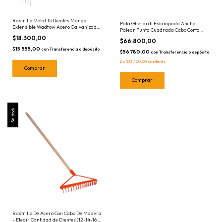
Rastrillo Metal 15 Dientes Mango
Pala Gherardi Estampada Ancha
Extensible Wadfow Acero Galvanizado
Palear Punta Cuadrada Cabo Corto
WXW9A152 Metalico
Madera AL0326
$18.300,00
$66.800,00
$15.555,00
con
Transferencia o depósito
$56.780,00
con
Transferencia o depósito
2
x
$33.400,00
sin interés
Sin stock
Rastrillo De Acero Con Cabo De Madera
- Elegir Cantidad de Dientes (12-14-16 o