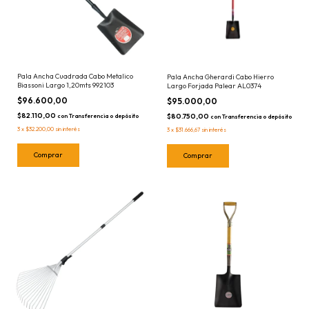
Pala Ancha Cuadrada Cabo Metalico
Pala Ancha Gherardi Cabo Hierro
Biassoni Largo 1,20mts 992103
Largo Forjada Palear AL0374
$96.600,00
$95.000,00
$82.110,00
$80.750,00
con
Transferencia o depósito
con
Transferencia o depósito
3
x
$32.200,00
sin interés
3
x
$31.666,67
sin interés