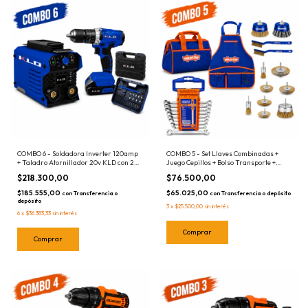
COMBO 6 - Soldadora Inverter 120amp
COMBO 5 - Set Llaves Combinadas +
+ Taladro Atornillador 20v KLD con 2
Juego Cepillos + Bolso Transporte +
Baterias y Cargador + Mechas y puntas
Chaleco Portaherramientas
$218.300,00
$76.500,00
$185.555,00
$65.025,00
con
Transferencia o
con
Transferencia o depósito
depósito
3
x
$25.500,00
sin interés
6
x
$36.383,33
sin interés