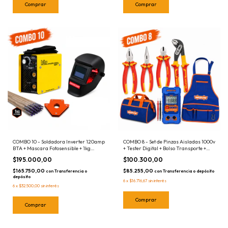
COMBO 10 - Soldadora Inverter 120amp
COMBO 8 - Set de Pinzas Aisladas 1000v
BTA + Mascara Fotosensible + 1kg
+ Tester Digital + Bolso Transporte +
Electrodos + Escuadra Magnetica
Chaleco Portaherramientas Wadfow -
$195.000,00
$100.300,00
Combo Electricista
$165.750,00
$85.255,00
con
Transferencia o
con
Transferencia o depósito
depósito
6
x
$16.716,67
sin interés
6
x
$32.500,00
sin interés