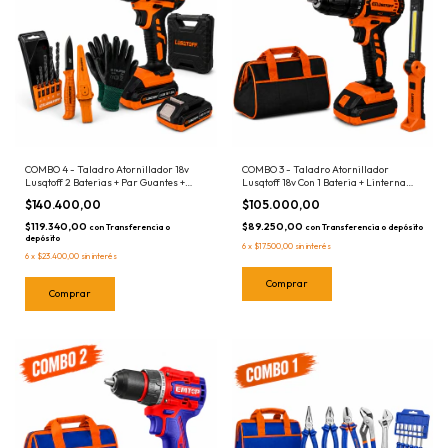
COMBO 4 - Taladro Atornillador 18v
COMBO 3 - Taladro Atornillador
Lusqtoff 2 Baterias + Par Guantes +
Lusqtoff 18v Con 1 Bateria + Linterna
Cuchillo + Juego Mechas
Led USB + Bolso de Transporte
$140.400,00
$105.000,00
$119.340,00
$89.250,00
con
Transferencia o
con
Transferencia o depósito
depósito
6
x
$17.500,00
sin interés
6
x
$23.400,00
sin interés