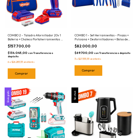
COMBO 2 - Taladro Atornillador 20v 1
COMBO 1 - Set Herramientas - Pinzas +
Bateria + Chaleco Portaherramientas +
Pulsiana + Destornilladores + Bolso de
Bolso Transporte + Mechas
Transporte
$157.700,00
$82.000,00
$134.045,00
$69.700,00
con
Transferencia o
con
Transferencia o depósito
depósito
3
x
$27.333,33
sin interés
6
x
$26.283,33
sin interés
Envío gratis
Sin stock