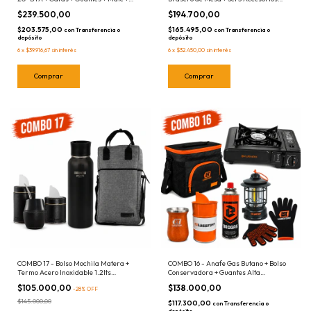
Aceite 2t + Aceite Cadena - 877155.1
Palitas Parrillero
$239.500,00
$194.700,00
$203.575,00
$165.495,00
con
Transferencia o
con
Transferencia o
depósito
depósito
6
x
$39.916,67
sin interés
6
x
$32.450,00
sin interés
COMBO 17 - Bolso Mochila Matera +
COMBO 16 - Anafe Gas Butano + Bolso
Termo Acero Inoxidable 1.2lts
Conservadora + Guantes Alta
Crossmaster + Mate + Yerbera +
Temperatura + Farol Led USB + Mate
$105.000,00
$138.000,00
-
28
%
OFF
Azucarera
Acero Inox + Yerbera + Cartucho Gas
Butano
$145.000,00
$117.300,00
con
Transferencia o
depósito