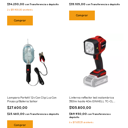
$54.230,00
$35.105,00
con
Transferencia o depósito
con
Transferencia o depósito
2
x
$31.900,00
sin interés
Lampara Portatil 12v Con Clip Luz Con
Linterna reflector led inalambrica
Pinzas p/Bateria Salkor
350lm hasta 40m EINHELL TC-CL
18/350 4514175 SIN
$27.600,00
$105.800,00
BATERIA/CARGADOR
$23.460,00
$89.930,00
con
Transferencia o depósito
con
Transferencia o
depósito
6
x
$17.633,33
sin interés