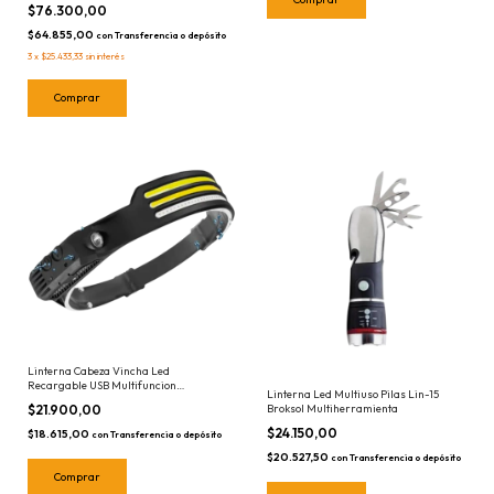
$76.300,00
$64.855,00
con
Transferencia o depósito
3
x
$25.433,33
sin interés
Linterna Cabeza Vincha Led
Recargable USB Multifuncion
Linterna Led Multiuso Pilas Lin-15
Ruhlmann RU26701 Minera
Broksol Multiherramienta
$21.900,00
$24.150,00
$18.615,00
con
Transferencia o depósito
$20.527,50
con
Transferencia o depósito