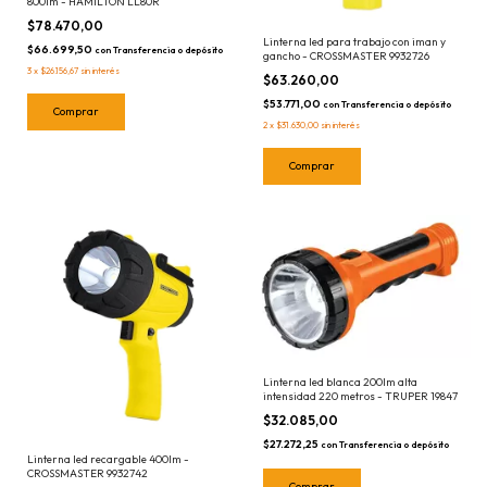
800lm - HAMILTON LL80R
$78.470,00
Linterna led para trabajo con iman y
$66.699,50
con
Transferencia o depósito
gancho - CROSSMASTER 9932726
3
x
$26.156,67
sin interés
$63.260,00
$53.771,00
con
Transferencia o depósito
2
x
$31.630,00
sin interés
Linterna led blanca 200lm alta
intensidad 220 metros - TRUPER 19847
$32.085,00
$27.272,25
con
Transferencia o depósito
Linterna led recargable 400lm -
CROSSMASTER 9932742