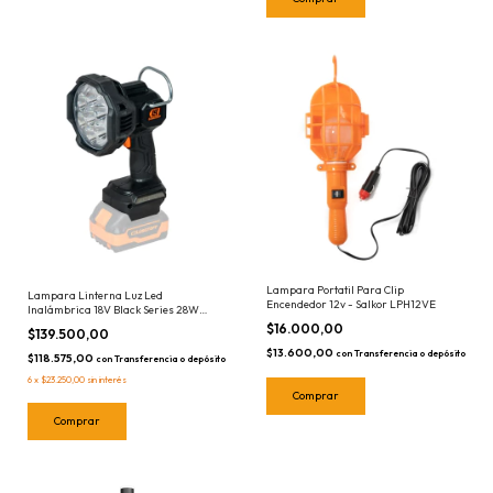
Lampara Portatil Para Clip
Lampara Linterna Luz Led
Encendedor 12v - Salkor LPH12VE
Inalámbrica 18V Black Series 28W
Lusqtoff LINL28-9B Sin Batería
$16.000,00
$139.500,00
Reflector
$13.600,00
con
Transferencia o depósito
$118.575,00
con
Transferencia o depósito
6
x
$23.250,00
sin interés