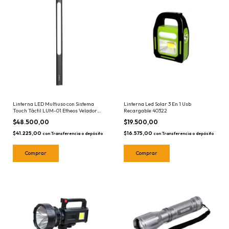
Linterna LED Multiuso con Sistema
Linterna Led Solar 3 En 1 Usb
Touch Táctil LUM-01 Etheos Velador
Recargable 40322
Estaca USB
$48.500,00
$19.500,00
$41.225,00
$16.575,00
con
Transferencia o depósito
con
Transferencia o depósito