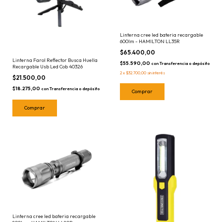
Linterna cree led bateria recargable
600lm - HAMILTON LL35R
$65.400,00
Linterna Farol Reflector Busca Huella
$55.590,00
con
Transferencia o depósito
Recargable Usb Led Cob 40326
2
x
$32.700,00
sin interés
$21.500,00
$18.275,00
con
Transferencia o depósito
Linterna cree led bateria recargable