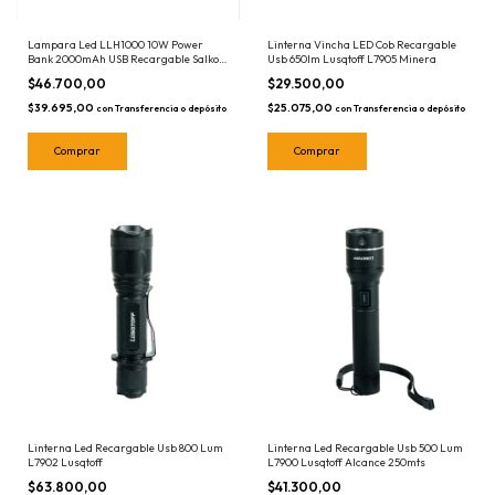
Lampara Led LLH1000 10W Power
Linterna Vincha LED Cob Recargable
Bank 2000mAh USB Recargable Salkor
Usb 650lm Lusqtoff L7905 Minera
Linterna Reflector Portatil
$46.700,00
$29.500,00
$39.695,00
$25.075,00
con
Transferencia o depósito
con
Transferencia o depósito
Linterna Led Recargable Usb 800 Lum
Linterna Led Recargable Usb 500 Lum
L7902 Lusqtoff
L7900 Lusqtoff Alcance 250mts
$63.800,00
$41.300,00