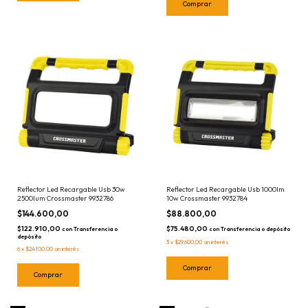
Reflector Led Recargable Usb 30w
Reflector Led Recargable Usb 1000lm
2500lum Crossmaster 9932786
10w Crossmaster 9932784
$144.600,00
$88.800,00
$122.910,00
$75.480,00
con
Transferencia o
con
Transferencia o depósito
depósito
3
x
$29.600,00
sin interés
6
x
$24.100,00
sin interés