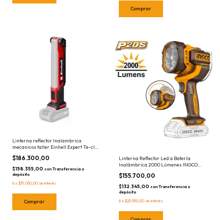
Linterna reflector Inalambrica
mecanicos taller Einhell Expert Te-cl
18/1000 S 4514180 SIN
$186.300,00
Linterna Reflector Led a Batería
BATERIA/CARGADOR
Inalámbrica 2000 Lúmenes INGCO
$158.355,00
con
Transferencia o
CWLI2088
$155.700,00
depósito
6
x
$31.050,00
sin interés
$132.345,00
con
Transferencia o
depósito
6
x
$25.950,00
sin interés