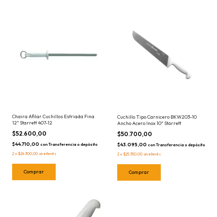
Chaira Afilar Cuchillos Estriada Fina
Cuchillo Tipo Carnicero BKW203-10
12" Starrett 407-12
Ancho Acero Inox 10" Starrett
$52.600,00
$50.700,00
$44.710,00
$43.095,00
con
Transferencia o depósito
con
Transferencia o depósito
2
x
$26.300,00
sin interés
2
x
$25.350,00
sin interés