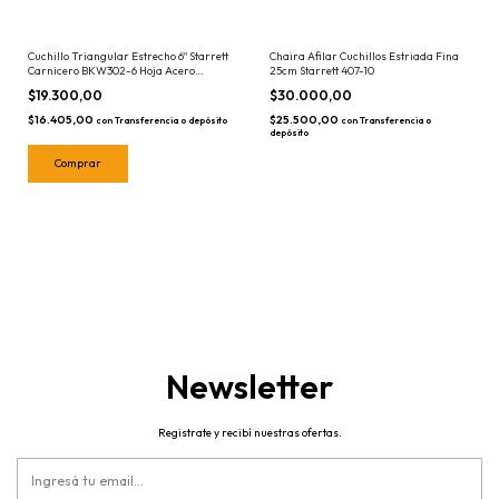
Cuchillo Triangular Estrecho 6'' Starrett
Chaira Afilar Cuchillos Estriada Fina
Carnicero BKW302-6 Hoja Acero
25cm Starrett 407-10
Inoxidable
$19.300,00
$30.000,00
$16.405,00
$25.500,00
con
Transferencia o depósito
con
Transferencia o
depósito
Newsletter
Registrate y recibí nuestras ofertas.