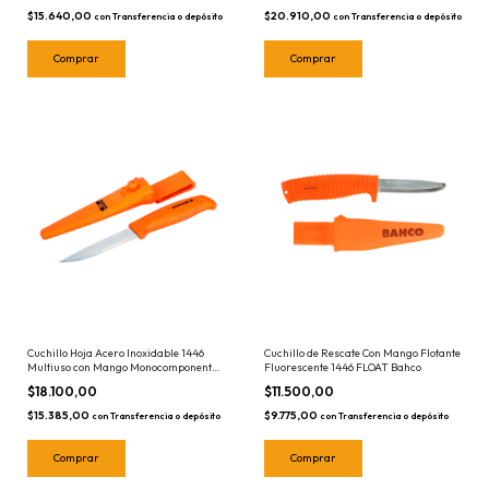
$15.640,00
$20.910,00
con
Transferencia o depósito
con
Transferencia o depósito
Cuchillo Hoja Acero Inoxidable 1446
Cuchillo de Rescate Con Mango Flotante
Multiuso con Mango Monocomponente
Fluorescente 1446 FLOAT Bahco
Bahco Naranja
$18.100,00
$11.500,00
$15.385,00
$9.775,00
con
Transferencia o depósito
con
Transferencia o depósito