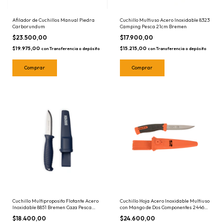
Afilador de Cuchillos Manual Piedra
Cuchillo Multiuso Acero Inoxidable 8323
Carborundum
Camping Pesca 21cm Bremen
$23.500,00
$17.900,00
$19.975,00
$15.215,00
con
Transferencia o depósito
con
Transferencia o depósito
Cuchillo Multiproposito Flotante Acero
Cuchillo Hoja Acero Inoxidable Multiuso
Inoxidable 8851 Bremen Caza Pesca
con Mango de Dos Componentes 2446
Camping
Negro y Naranja Bahco
$18.400,00
$24.600,00