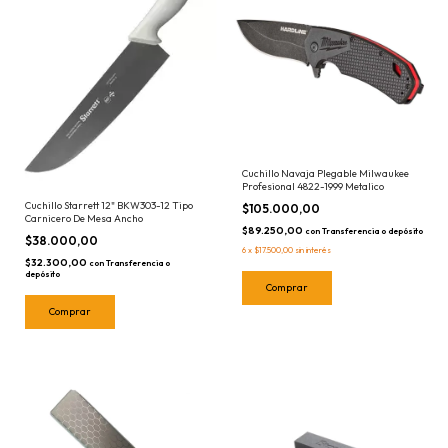
Cuchillo Navaja Plegable Milwaukee
Profesional 4822-1999 Metalico
Cuchillo Starrett 12" BKW303-12 Tipo
$105.000,00
Carnicero De Mesa Ancho
$89.250,00
con
Transferencia o depósito
$38.000,00
6
x
$17.500,00
sin interés
$32.300,00
con
Transferencia o
depósito