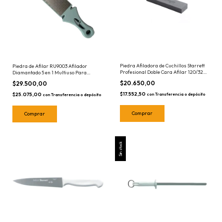
Piedra Afiladora de Cuchillos Starrett
Piedra de Afilar RU9003 Afilador
Profesional Doble Cara Afilar 120/320
Diamantado 5 en 1 Multiuso Para
Grueso-Fino
Cuchillos Cuchillas Tijeras Ruhlmann
$20.650,00
$29.500,00
$17.552,50
$25.075,00
con
Transferencia o depósito
con
Transferencia o depósito
Sin stock