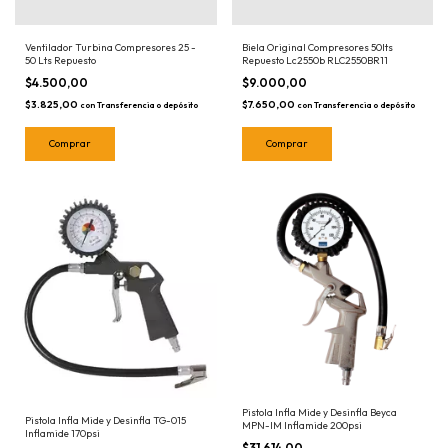
Ventilador Turbina Compresores 25 -
Biela Original Compresores 50lts
50 Lts Repuesto
Repuesto Lc2550b RLC2550BR11
$4.500,00
$9.000,00
$3.825,00
$7.650,00
con
Transferencia o depósito
con
Transferencia o depósito
Pistola Infla Mide y Desinfla Beyca
Pistola Infla Mide y Desinfla TG-015
MPN-IM Inflamide 200psi
Inflamide 170psi
$31.614,00