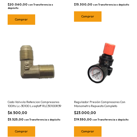
$20.060,00
$15.300,00
con
Transferencia o
con
Transferencia o depósito
depósito
Codo Valvula Retencion Compresores
Regulador Presión Compresores Con
100lts Lc-30100 Lusqtoff RLC30100R39
Manometro Repuesto Completo
$6.500,00
$23.000,00
$5.525,00
$19.550,00
con
Transferencia o depósito
con
Transferencia o depósito