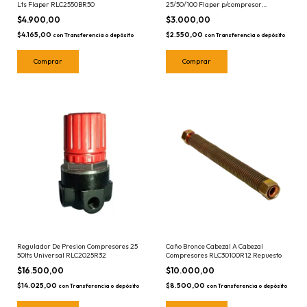
Lts Flaper RLC2550BR50
25/50/100 Flaper p/compresor
Repuesto RLC2550BR43
$4.900,00
$3.000,00
$4.165,00
$2.550,00
con
Transferencia o depósito
con
Transferencia o depósito
Regulador De Presion Compresores 25
Caño Bronce Cabezal A Cabezal
50lts Universal RLC2025R32
Compresores RLC30100R12 Repuesto
$16.500,00
$10.000,00
$14.025,00
$8.500,00
con
Transferencia o depósito
con
Transferencia o depósito