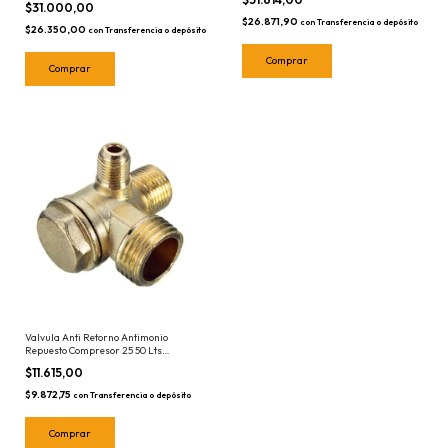
$31.000,00
$26.871,90
con
Transferencia o depósito
$26.350,00
con
Transferencia o depósito
Valvula Anti Retorno Antimonio
Repuesto Compresor 25 50 Lts
Antiretorno
$11.615,00
$9.872,75
con
Transferencia o depósito