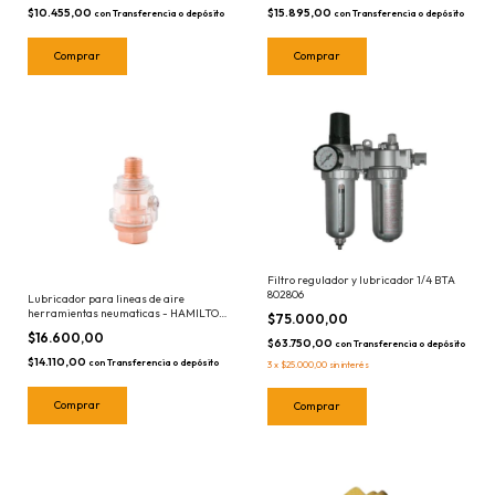
$10.455,00
$15.895,00
con
Transferencia o depósito
con
Transferencia o depósito
Filtro regulador y lubricador 1/4 BTA
802806
Lubricador para lineas de aire
herramientas neumaticas - HAMILTON
$75.000,00
PLA
$16.600,00
$63.750,00
con
Transferencia o depósito
$14.110,00
con
Transferencia o depósito
3
x
$25.000,00
sin interés