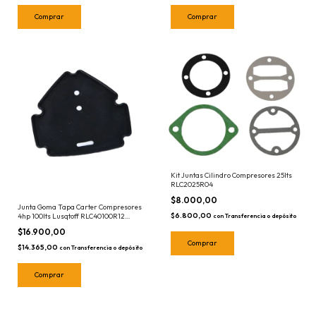
Kit Juntas Cilindro Compresores 25lts
RLC2025R04
$8.000,00
Junta Goma Tapa Carter Compresores
$6.800,00
4hp 100lts Lusqtoff RLC40100R12
con
Transferencia o depósito
Repuesto
$16.900,00
$14.365,00
con
Transferencia o depósito