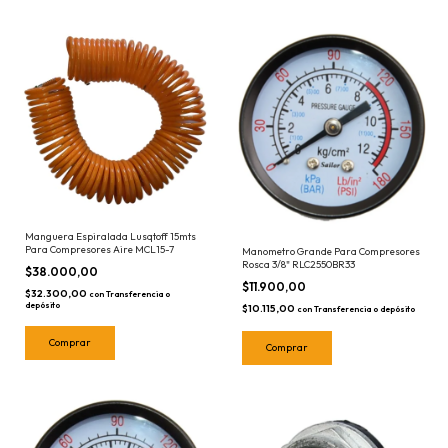
Manguera Espiralada Lusqtoff 15mts
Para Compresores Aire MCL15-7
Manometro Grande Para Compresores
Rosca 3/8" RLC2550BR33
$38.000,00
$11.900,00
$32.300,00
con
Transferencia o
depósito
$10.115,00
con
Transferencia o depósito