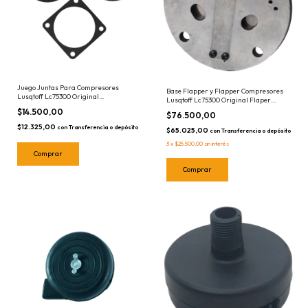
Juego Juntas Para Compresores
Base Flapper y Flapper Compresores
Lusqtoff Lc75300 Original
Lusqtoff Lc75300 Original Flaper
RLC75300R07
RLC75300R08
$14.500,00
$76.500,00
$12.325,00
con
Transferencia o depósito
$65.025,00
con
Transferencia o depósito
3
x
$25.500,00
sin interés