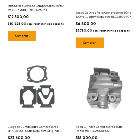
Rueda Repuesto de Compresores 25/50
lts x1 Unidad - RLC2025R41
Juego De Aros Para Compresores 50lts
$12.500,00
100lts Lusqtoff Repuesto RLC2550BR07
$6.800,00
$10.625,00
con
Transferencia o depósito
$5.780,00
con
Transferencia o depósito
Juego de Juntas para Compresores
Tapa Cilindro Compresores 50lts
BTA 25-50-100lts Repuesto Original
Repuesto RLC2550BR02
R2780272
$23.600,00
$18.000,00