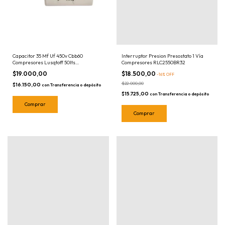
Capacitor 35 Mf Uf 450v Cbb60
Interruptor Presion Presostato 1 Vía
Compresores Lusqtoff 50lts
Compresores RLC2550BR32
RLC2550BR08
$19.000,00
$18.500,00
-
16
%
OFF
$22.000,00
$16.150,00
con
Transferencia o depósito
$15.725,00
con
Transferencia o depósito