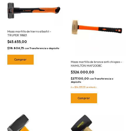
Maza martillo de hierro albañil -
TRUPER 19883
$45.655,00
$38.806,75
con
Transferencia o depósito
Maza martillo de bronce anti chispas -
HAMILTON MAF200BC
$326.000,00
$277.100,00
con
Transferencia o
depósito
6
x
$54.333,33
sin interés