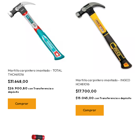
Martillo carpintero imantado - TOTAL
THCH61016
Martillo carpintero imantado - INGCO
$31.648,00
HCH81016
$26.900,80
con
Transferencia o
$17.700,00
depósito
$15.045,00
con
Transferencia o depósito