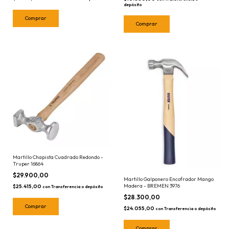
depósito
Martillo Chapista Cuadrado Redondo -
Truper 16864
$29.900,00
Martillo Galponero Encofrador Mango
Madera - BREMEN 3976
$25.415,00
con
Transferencia o depósito
$28.300,00
$24.055,00
con
Transferencia o depósito