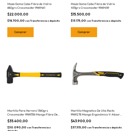
Maza Goma Cabo Fibra de Vidrio
Maza Goma Cabo Fibra de Vidrio
680grs Crossmaster 9969461
453grs Crossmaster 9969459
$22.000,00
$15.500,00
$18.700,00
$13.175,00
con
Transferencia o depósito
con
Transferencia o depósito
Martillo Para Herrero 1360grs
Martillo Magnetico De Uña Recto
Crossmaster 9969356 Mango Fibra De
9969278 Mango Ergonómico V-Absorb
Vidrio
Crossmaster
$35.400,00
$43.900,00
$30.090,00
$37.315,00
con
Transferencia o
con
Transferencia o depósito
depósito