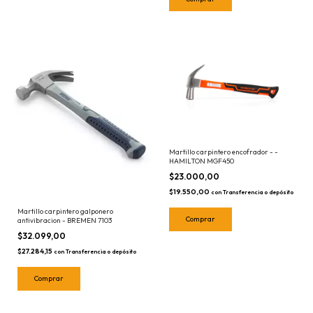
Martillo carpintero encofrador - -
HAMILTON MGF450
$23.000,00
$19.550,00
con
Transferencia o depósito
Martillo carpintero galponero
antivibracion - BREMEN 7103
$32.099,00
$27.284,15
con
Transferencia o depósito