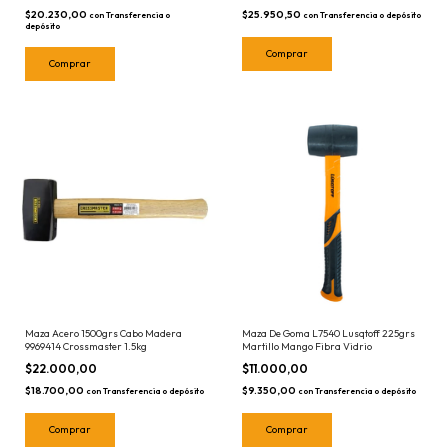
$20.230,00
$25.950,50
con
Transferencia o
con
Transferencia o depósito
depósito
Maza Acero 1500grs Cabo Madera
Maza De Goma L7540 Lusqtoff 225grs
9969414 Crossmaster 1.5kg
Martillo Mango Fibra Vidrio
$22.000,00
$11.000,00
$18.700,00
$9.350,00
con
Transferencia o depósito
con
Transferencia o depósito