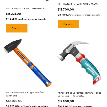
Martillo Bolita - HAMILTON MBF450
Martillo bolita - TOTAL THBPH61016
$18.700,00
$13.225,00
$15.895,00
con
Transferencia o depósito
$11.241,25
con
Transferencia o depósito
Martillo Mecanico 300grs Wadfow
Mini Martillo Carpintero 160mm Mango
WHM1303
Corto Total THCH61008D
$10.500,00
$12.800,00
$8.925,00
$10.880,00
con
Transferencia o depósito
con
Transferencia o