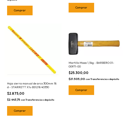
Martillo Maza 1,5kg - BARBERO 01-
00971-00
$25.300,00
$21.505,00
con
Transferencia o depósito
Hoja sierra manual de arco 300mm 18
d - STARRETT X1u BS1218 40330
$2.875,00
$2.443,75
con
Transferencia o depósito