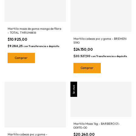
Martillo maza de goma mango de fibra
- TOTAL THRUH6816
Martillo cabeza pvc y goma - BREMEN
$10.925,00
5190
$9.286,25
con
Transferencia o depósito
$24.150,00
$20.527,50
con
Transferencia o depósito
Sin stock
Martillo Maza 1kg - BARBERO 01-
00970-00
$20.240,00
Martillo cabeza pvc y goma -