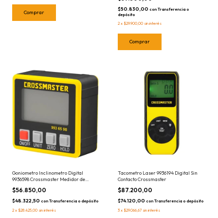
$50.830,00
con
Transferencia o
depósito
2
x
$29.900,00
sin interés
Goniometro Inclinometro Digital
Tacometro Laser 9936194 Digital Sin
9936598 Crossmaster Medidor de
Contacto Crossmaster
Angulos
$56.850,00
$87.200,00
$48.322,50
$74.120,00
con
Transferencia o depósito
con
Transferencia o depósito
2
x
$28.425,00
sin interés
3
x
$29.066,67
sin interés