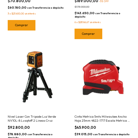
$70.800,00
$169.000,00
-
5
%
OFF
$178.000,00
$60.180,00
con
Transferencia o depósito
$143.650,00
con
Transferencia o
3
x
$23.600,00
sin interés
depósito
6
x
$28.166,67
sin interés
Nivel Laser Con Tripode Luz Verde
Cinta Metrica 5mts Milwaukee Ancho
NV10L-8 Lusqtoff 2 Lineas Cruz
Hoja 25mm 4822-1717 Escala Metrica y
Pulgadas - Punta Magnetica 5 Metros
$92.800,00
$45.900,00
$78.880,00
$39.015,00
con
Transferencia o
con
Transferencia o depósito
depósito