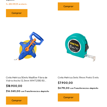
3
x
$30.933,33
sin interés
Cinta Metrica 50mts Wadfow Fibra de
Cinta Metrica 5mts 19mm Pretul 5 mts
Vidrio Ancho 12,5mm WMT2550 50
$7.900,00
Metros
$18.900,00
$6.715,00
con
Transferencia o depósito
$16.065,00
con
Transferencia o depósito