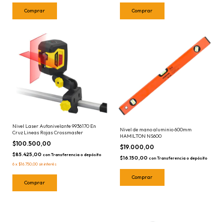
Nivel Laser Autonivelante 9936170 En
Nivel de mano aluminio 600mm
Cruz Lineas Rojas Crossmaster
HAMILTON NS600
$100.500,00
$19.000,00
$85.425,00
con
Transferencia o depósito
$16.150,00
con
Transferencia o depósito
6
x
$16.750,00
sin interés