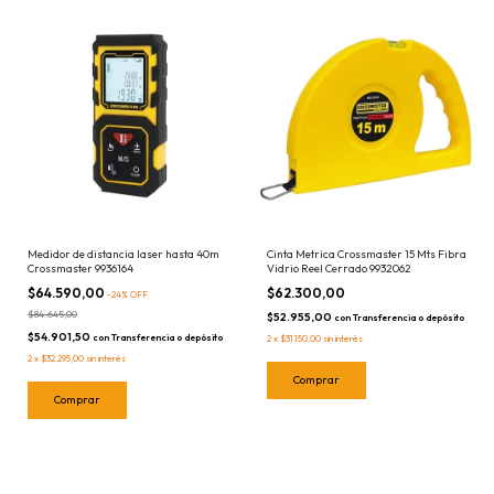
Medidor de distancia laser hasta 40m
Cinta Metrica Crossmaster 15 Mts Fibra
Crossmaster 9936164
Vidrio Reel Cerrado 9932062
$64.590,00
$62.300,00
-
24
%
OFF
$84.645,00
$52.955,00
con
Transferencia o depósito
$54.901,50
con
Transferencia o depósito
2
x
$31.150,00
sin interés
2
x
$32.295,00
sin interés