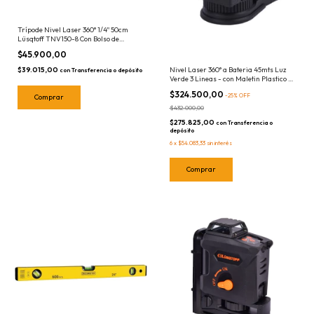
Trípode Nivel Laser 360° 1/4'' 50cm
Lüsqtoff TNV150-8 Con Bolso de
Traslado
$45.900,00
$39.015,00
Nivel Laser 360° a Bateria 45mts Luz
con
Transferencia o depósito
Verde 3 Lineas - con Maletin Plastico -
Barovo DNLI-3603
$324.500,00
-
25
%
OFF
$432.000,00
$275.825,00
con
Transferencia o
depósito
6
x
$54.083,33
sin interés