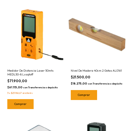
Medidor De Distancia Laser 50mts
Nivel De Madera 40cm 2 Gotas AL0161
MEDL50-8 Lusqtoff
$21.500,00
$71.900,00
$18.275,00
con
Transferencia o depósito
$61.115,00
con
Transferencia o depósito
3
x
$23.966,67
sin interés