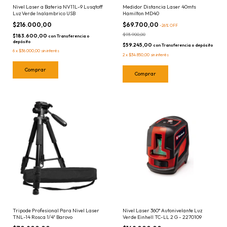
Nivel Laser a Bateria NV11L-9 Lusqtoff
Medidor Distancia Laser 40mts
Luz Verde Inalambrico USB
Hamilton MD40
$216.000,00
$69.700,00
-
26
%
OFF
$93.900,00
$183.600,00
con
Transferencia o
depósito
$59.245,00
con
Transferencia o depósito
6
x
$36.000,00
sin interés
2
x
$34.850,00
sin interés
Tripode Profesional Para Nivel Laser
Nivel Laser 360° Autonivelante Luz
TNL-14 Rosca 1/4" Barovo
Verde Einhell TC-LL 2 G - 2270109