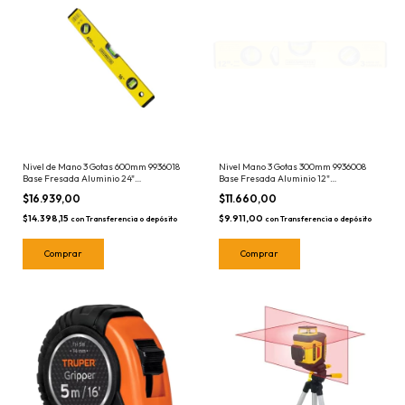
Nivel de Mano 3 Gotas 600mm 9936018
Nivel Mano 3 Gotas 300mm 9936008
Base Fresada Aluminio 24"
Base Fresada Aluminio 12"
Crossmaster 60cm
Crossmaster
$16.939,00
$11.660,00
$14.398,15
$9.911,00
con
Transferencia o depósito
con
Transferencia o depósito