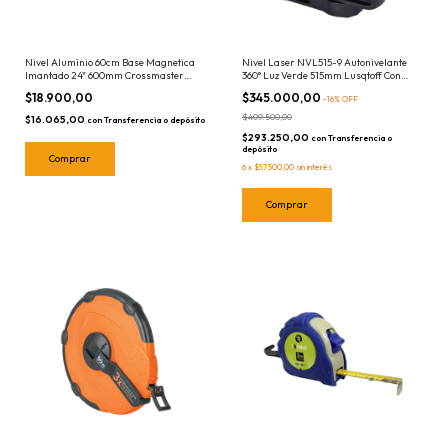
Nivel Aluminio 60cm Base Magnetica
Nivel Laser NVL515-9 Autonivelante
Imantado 24" 600mm Crossmaster
360° Luz Verde 515mm Lusqtoff Con
9936032
Iman 360 grados
$18.900,00
$345.000,00
-
16
%
OFF
$409.500,00
$16.065,00
con
Transferencia o depósito
$293.250,00
con
Transferencia o
depósito
6
x
$57.500,00
sin interés