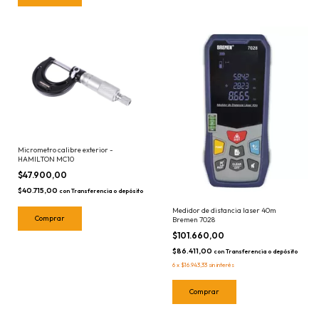
Micrometro calibre exterior -
HAMILTON MC10
$47.900,00
$40.715,00
con
Transferencia o depósito
Medidor de distancia laser 40m
Bremen 7028
$101.660,00
$86.411,00
con
Transferencia o depósito
6
x
$16.943,33
sin interés