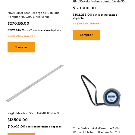
HNL50 Autonivelante Junior Verde 30
mts
$120.300,00
Nivel Laser 360° Recargable Usb Litio
$102.255,00
con
Transferencia o
Hamilton HNL250 Linea Verde
depósito
$270.135,00
6
x
$20.050,00
sin interés
$229.614,75
con
Transferencia o depósito
6
x
$45.022,50
sin interés
Regla Metalica 60cm HAMILTON R60
$12.500,00
$10.625,00
con
Transferencia o depósito
Cinta Métrica Auto Frenante 3 Mts
19mm Doble Iman Bremen 3m 7612