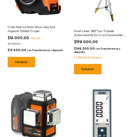
Cinta Metrica 5mts 19mm Abs Anti
Impacto 102664 Truper
Nivel Láser 360° Con Trípode
Autonivelante En Cruz Crossmaster
$16.000,00
-
10
%
OFF
9936180 Lineas Rojas 360 Grados
$198.000,00
$17.800,00
$168.300,00
con
Transferencia o
$13.600,00
con
Transferencia o depósito
depósito
6
x
$33.000,00
sin interés