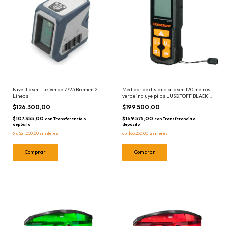
Medidor de distancia laser 120 metros
Nivel Laser Luz Verde 7723 Bremen 2
verde incluye pilas LUSQTOFF BLACK
Lineas
SERIES MEDL120-9
$199.500,00
$126.300,00
$169.575,00
$107.355,00
con
Transferencia o
con
Transferencia o
depósito
depósito
6
x
$33.250,00
sin interés
6
x
$21.050,00
sin interés