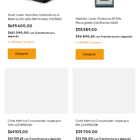
Nivel Laser Hamilton Inalambrico A
Medidor Laser Distancia 50 Mts
Bateria 20v Ip54 360 Grados Ult250b2
Recargable Usb Bremen 8265
$495.400,00
$113.989,00
$421.090,00
con
Transferencia o
$96.890,65
depósito
con
Transferencia o depósito
6
x
$82.566,67
sin interés
6
x
$18.998,17
sin interés
Cinta Metrica Crossmaster Impacpro
Cinta Metrica Crossmaster Impacpro
10M x25 9932040
8M x25 9932038
$49.105,00
$39.700,00
$41.739,25
$33.745,00
con
Transferencia o depósito
con
Transferencia o depósito