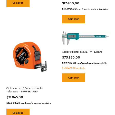
$17.400,00
$14.790,00
con
Transferencia o depósito
Calibre digital TOTAL TMT321506
$73.830,00
$62.755,50
con
Transferencia o depósito
3
x
$24.610,00
sin interés
Cinta metrica 5,5m extra ancha
reforzada - TRUPER 15385
$21.045,00
$17.888,25
con
Transferencia o depósito