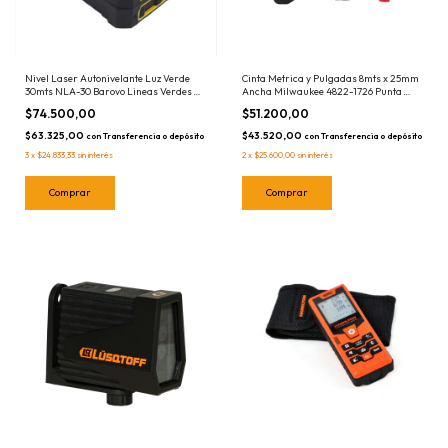
Nivel Laser Autonivelante Luz Verde
Cinta Metrica y Pulgadas 8mts x 25mm
30mts NLA-30 Barovo Lineas Verdes
Ancha Milwaukee 4822-1726 Punta
Cruz
Magnetica 8 metros
$74.500,00
$51.200,00
$63.325,00
$43.520,00
con
Transferencia o depósito
con
Transferencia o depósito
3
x
$24.833,33
sin interés
2
x
$25.600,00
sin interés