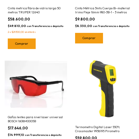
Cinta metrica fibra de vidrio larga 50
Cinta Métrica 3mts Cuerpo Bi-material
metros TRUPER 12640
Irimo Fleje 16mm 980-3B-1 - 3 metros
$58.600,00
$9.800,00
$49.810,00
$8.330,00
con
Transferencia o depósito
con
Transferencia o depósito
2
x
$29.300,00
sin interés
Gafas lentes para nivel laser universal
BOSCH 1608M0005B
Termometro Digital Laser 550°c
$17.646,00
Crossmaster 9936195 Pirometro
$14.999,10
con
Transferencia o depósito
$59.800,00