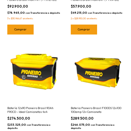
$92.900,00
$57.900,00
$78.965,00
$49.215,00
con
Transferencia o depósito
con
Transferencia o depósito
3
x
$30.966,67
sin interés
2
x
$28.950,00
sin interés
Batería 12x90 Pioneiro Brasil 90Ah
Bateria Pioneiro Brasil F100DS 12x100
F90CD - Ideal Camionetas 4x4
100amp 12v Camioneta
$274.500,00
$289.500,00
$233.325,00
$246.075,00
con
Transferencia o
con
Transferencia o
depósito
depósito