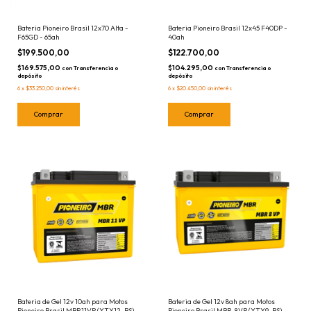
Bateria Pioneiro Brasil 12x70 Alta -
Bateria Pioneiro Brasil 12x45 F40DP -
F65GD - 65ah
40ah
$199.500,00
$122.700,00
$169.575,00
$104.295,00
con
Transferencia o
con
Transferencia o
depósito
depósito
6
x
$33.250,00
sin interés
6
x
$20.450,00
sin interés
Bateria de Gel 12v 10ah para Motos
Bateria de Gel 12v 8ah para Motos
Pioneiro Brasil MBR11VP (YTX12-BS)
Pioneiro Brasil MBR-8VP (YTX9-BS)