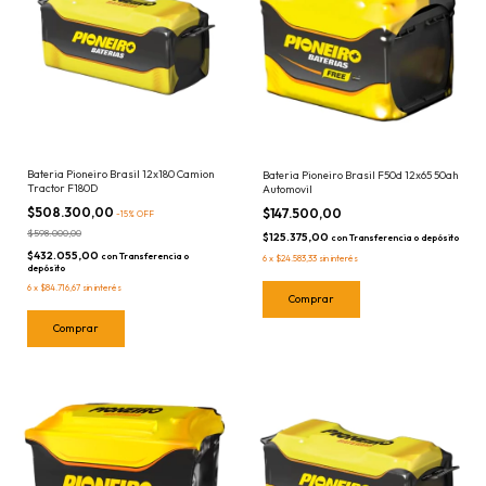
Bateria Pioneiro Brasil 12x180 Camion
Bateria Pioneiro Brasil F50d 12x65 50ah
Tractor F180D
Automovil
$508.300,00
$147.500,00
-
15
%
OFF
$598.000,00
$125.375,00
con
Transferencia o depósito
$432.055,00
con
Transferencia o
6
x
$24.583,33
sin interés
depósito
6
x
$84.716,67
sin interés