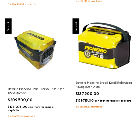
6
x
$31.616,67
sin interés
6
x
$24.483,33
sin interés
Sin stock
Sin stock
Bateria Pioneiro Brasil 12x65 Reforzada
F60dg 60ah Auto
Bateria Pioneiro Brasil 12x75 F70d 70ah
12v Automovil
$187.900,00
$209.500,00
$159.715,00
con
Transferencia o depósito
$178.075,00
6
x
$31.316,67
sin interés
con
Transferencia o
depósito
6
x
$34.916,67
sin interés