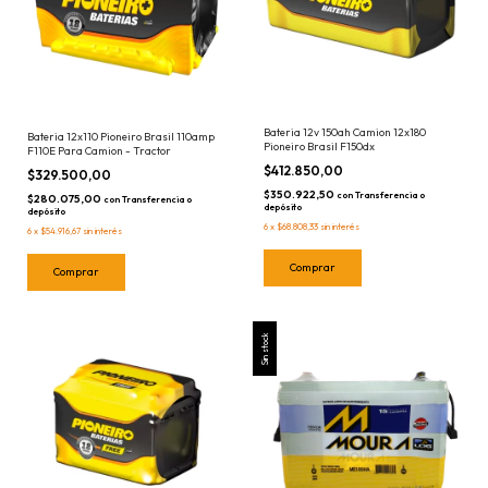
Bateria 12v 150ah Camion 12x180
Bateria 12x110 Pioneiro Brasil 110amp
Pioneiro Brasil F150dx
F110E Para Camion - Tractor
$412.850,00
$329.500,00
$350.922,50
con
Transferencia o
$280.075,00
con
Transferencia o
depósito
depósito
6
x
$68.808,33
sin interés
6
x
$54.916,67
sin interés
Sin stock