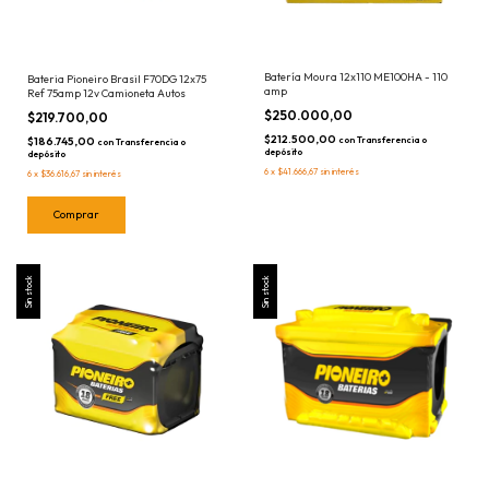
Batería Moura 12x110 ME100HA - 110
Bateria Pioneiro Brasil F70DG 12x75
amp
Ref 75amp 12v Camioneta Autos
$250.000,00
$219.700,00
$212.500,00
$186.745,00
con
Transferencia o
con
Transferencia o
depósito
depósito
6
x
$41.666,67
sin interés
6
x
$36.616,67
sin interés
Sin stock
Sin stock