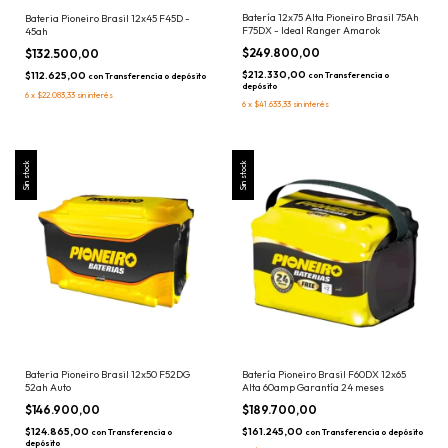
Batería 12x75 Alta Pioneiro Brasil 75Ah
Bateria Pioneiro Brasil 12x45 F45D -
F75DX - Ideal Ranger Amarok
45ah
$249.800,00
$132.500,00
$212.330,00
$112.625,00
con
Transferencia o
con
Transferencia o depósito
depósito
6
x
$22.083,33
sin interés
6
x
$41.633,33
sin interés
Sin stock
Sin stock
Bateria Pioneiro Brasil 12x50 F52DG
Batería Pioneiro Brasil F60DX 12x65
52ah Auto
Alta 60amp Garantía 24 meses
$146.900,00
$189.700,00
$124.865,00
$161.245,00
con
Transferencia o
con
Transferencia o depósito
depósito