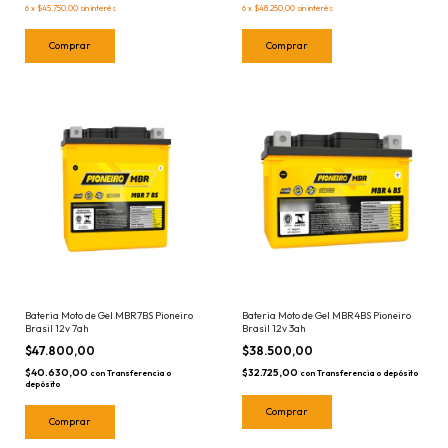
6
x
$45.750,00
sin interés
6
x
$48.250,00
sin interés
Bateria Moto de Gel MBR7BS Pioneiro
Bateria Moto de Gel MBR4BS Pioneiro
Brasil 12v 7ah
Brasil 12v 3ah
$47.800,00
$38.500,00
$40.630,00
$32.725,00
con
Transferencia o
con
Transferencia o depósito
depósito