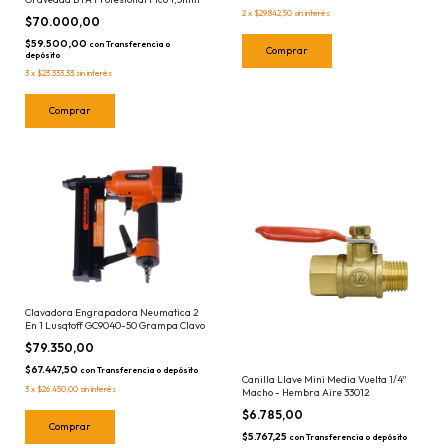
2
x
$29.842,50
sin interés
$70.000,00
$59.500,00
con
Transferencia o
depósito
3
x
$23.333,33
sin interés
Clavadora Engrapadora Neumatica 2
En 1 Lusqtoff GC9040-50 Grampa Clavo
$79.350,00
$67.447,50
con
Transferencia o depósito
Canilla Llave Mini Media Vuelta 1/4''
3
x
$26.450,00
sin interés
Macho - Hembra Aire 33012
$6.785,00
$5.767,25
con
Transferencia o depósito