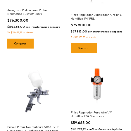
Aerografo Pistola para Pintar
Neumatica Lusqtoff LK04
Filtro Regulador Lubricador Aire RYL
Hamilton 1/4" FRL
$76.300,00
$79.900,00
$64.855,00
con
Transferencia o depósito
$67.915,00
con
Transferencia o depósito
3
x
$25.433,33
sin interés
3
x
$26.633,33
sin interés
Filtro Regulador Para Aire 1/4''
Hamilton RPA Compresor
$59.685,00
Pistola Pintar Neumatica 279067 HVLP
$50.732,25
con
Transferencia o depósito
Gravedad BTA Profesional Pico 1,3mm