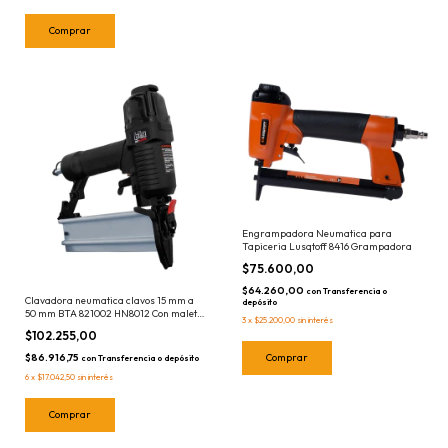
Engrampadora Neumatica para
Tapiceria Lusqtoff 8416 Grampadora
$75.600,00
$64.260,00
con
Transferencia o
Clavadora neumatica clavos 15 mm a
depósito
50 mm BTA 821002 HN8012 Con maletin
3
x
$25.200,00
sin interés
plastico
$102.255,00
$86.916,75
con
Transferencia o depósito
6
x
$17.042,50
sin interés