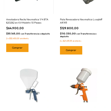
Amoladora Recta Neumatica 1/4 BTA
Pala Revocadora Neumatica Lusqtoff
820282 en Kit Maletin 10 Piezas
AR193
$64.900,00
$129.800,00
$55.165,00
$110.330,00
con
Transferencia o depósito
con
Transferencia o
depósito
2
x
$32.450,00
sin interés
6
x
$21.633,33
sin interés