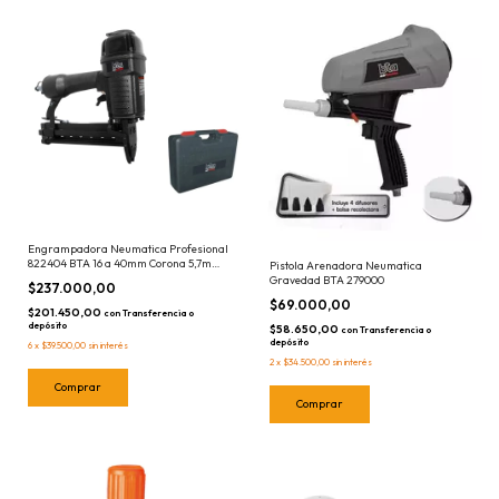
Engrampadora Neumatica Profesional
822404 BTA 16 a 40mm Corona 5,7mm
Pistola Arenadora Neumatica
Ga18 con Maletin y Gafas Grampadora
Gravedad BTA 279000
$237.000,00
$69.000,00
$201.450,00
con
Transferencia o
depósito
$58.650,00
con
Transferencia o
depósito
6
x
$39.500,00
sin interés
2
x
$34.500,00
sin interés