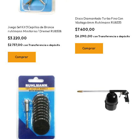
Disco Diamantado Turbo Fino Con
Vástago 6mm Ruhlmann RU8535
Juego Set Kit 3 Cepillos de Bronce
$7.400,00
ruhlmann Minitorno / Dremel RU8508
$6.290,00
con
Transferencia o depósito
$3.220,00
$2.737,00
con
Transferencia o depósito