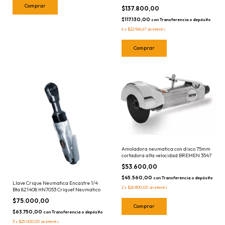
$137.800,00
$117.130,00
con
Transferencia o depósito
6
x
$22.966,67
sin interés
Amoladora neumatica con disco 75mm
cortadora alta velocidad BREMEN 3547
$53.600,00
$45.560,00
con
Transferencia o depósito
Llave Crique Neumatica Encastre 1/4
2
x
$26.800,00
sin interés
Bta 821408 HN7053 Criquet Neumatico
$75.000,00
$63.750,00
con
Transferencia o depósito
3
x
$25.000,00
sin interés