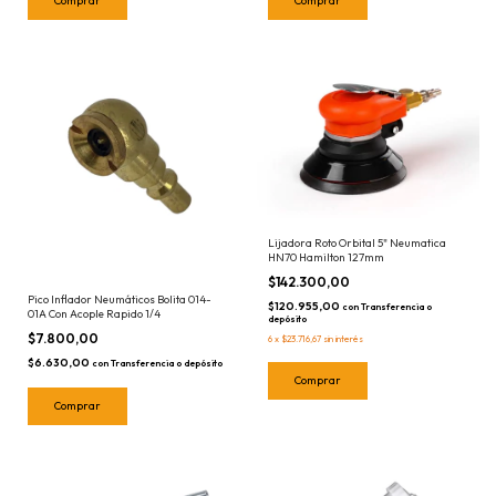
Lijadora Roto Orbital 5" Neumatica
HN70 Hamilton 127mm
$142.300,00
Pico Inflador Neumáticos Bolita 014-
$120.955,00
con
Transferencia o
01A Con Acople Rapido 1/4
depósito
$7.800,00
6
x
$23.716,67
sin interés
$6.630,00
con
Transferencia o depósito