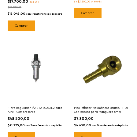
$17.700,00
6
x
$21.500,00
sin interés
-
33
%
OFF
$26.500,00
$15.045,00
con
Transferencia o depósito
Filtro Regulador 1/2 BTA 802811.2 para
Pico Inflador Neumáticos Bolita 014-01
Aire - Compresores
Con Racord para Manguera 6mm
$48.500,00
$7.800,00
$41.225,00
$6.630,00
con
Transferencia o depósito
con
Transferencia o depósito