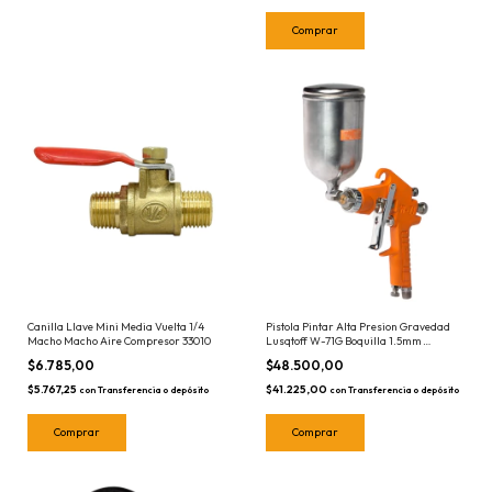
Canilla Llave Mini Media Vuelta 1/4
Pistola Pintar Alta Presion Gravedad
Macho Macho Aire Compresor 33010
Lusqtoff W-71G Boquilla 1.5mm
Neumatica
$6.785,00
$48.500,00
$5.767,25
$41.225,00
con
Transferencia o depósito
con
Transferencia o depósito