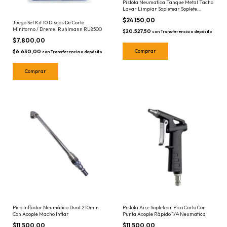
Pistola Neumatica Tanque Metal Tacho
Lavar Limpiar Sopletear Soplete
Metalica
$24.150,00
Juego Set Kit 10 Discos De Corte
Minitorno / Dremel Ruhlmann RU8500
$20.527,50
con
Transferencia o depósito
$7.800,00
$6.630,00
con
Transferencia o depósito
Pico Inflador Neumático Dual 210mm
Pistola Aire Sopletear Pico Corto Con
Con Acople Macho Inflar
Punta Acople Rápido 1/4 Neumatica
$11.500,00
$11.500,00