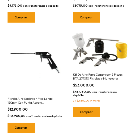
$9.775,00
$9.775,00
con
Transferencia o depósito
con
Transferencia o depósito
Kit De Aire Para Compresor 5 Piezas
BTA 279010 Pistolas y Manguera
$53.000,00
$45.050,00
con
Transferencia o
depósito
Pistola Aire Sopletear Pico Largo
2
x
$26.500,00
sin interés
150mm Con Punta Acople
Desempolvadora Carburista
$12.900,00
Neumatica
$10.965,00
con
Transferencia o depósito