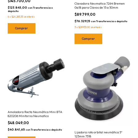
$145.700,00
Clavadora Neumatica 7264 Bremen
$123.845,00
Ga18 para Clavos de 15 a 50mm
con
Transferencia o
depósito
$89.799,00
6
x
$24.283,33
sin interés
$76.329,15
con
Transferencia o depósito
3
x
$29.933,00
sin interés
Amoladora Recta Neumática Mini BTA
820206 Minitorno Neumatico
$48.049,00
$40.841,65
con
Transferencia o depósito
Lijadora roto orbital neumática 5"
125mm 7518