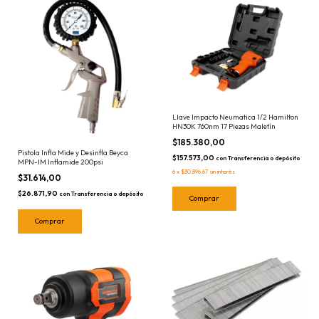
Llave Impacto Neumatica 1/2 Hamilton
HN30K 760nm 17 Piezas Maletín
$185.380,00
Pistola Infla Mide y Desinfla Beyca
$157.573,00
con
Transferencia o depósito
MPN-IM Inflamide 200psi
6
x
$30.896,67
sin interés
$31.614,00
$26.871,90
con
Transferencia o depósito