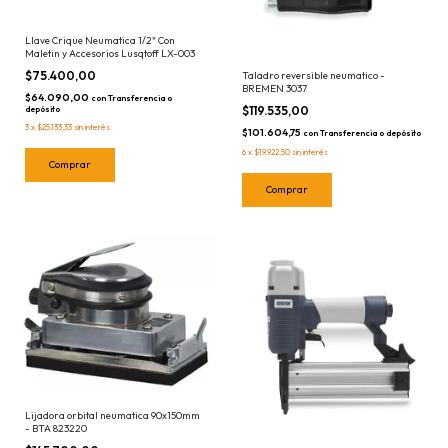
Llave Crique Neumatica 1/2" Con
Maletin y Accesorios Lusqtoff LX-003
$75.400,00
Taladro reversible neumatico -
BREMEN 3037
$64.090,00
con
Transferencia o
$119.535,00
depósito
3
x
$25.133,33
sin interés
$101.604,75
con
Transferencia o depósito
6
x
$19.922,50
sin interés
Lijadora orbital neumatica 90x150mm
- BTA 823220