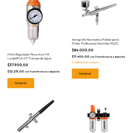
Aerografo Neumatico Pistola para
Pintar Profesional Hamilton PG23
Neumatica
$84.000,00
Filtro Regulador Para Aire 1/4''
$71.400,00
con
Transferencia o depósito
Lusqtoff LG-07 Trampa de Agua
3
x
$28.000,00
sin interés
$37.900,00
$32.215,00
con
Transferencia o depósito