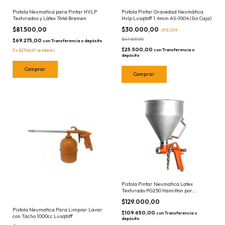
Pistola Neumatica para Pintar HVLP
Pistola Pintar Gravedad Neumática
Texturados y Látex 7646 Bremen
Hvlp Lusqtoff 1.4mm AS-1004 (Sin Caja)
$81.500,00
$30.000,00
-
37
%
OFF
$47.609,00
$69.275,00
con
Transferencia o depósito
$25.500,00
con
Transferencia o
3
x
$27.166,67
sin interés
depósito
Pistola Pintar Neumatica Latex
Texturado PG250 Hamilton por
Gravedad
$129.000,00
Pistola Neumatica Para Limpiar Lavar
$109.650,00
con
Transferencia o
con Tacho 1000cc Lusqtoff
depósito