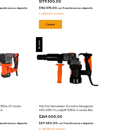
$179.500,00
$152.575,00
ansferencia o depósito
con
Transferencia o depósito
6
x
$29.916,67
sin interés
Sin stock
1300w 20 Joules
Martillo Demoledor Encastre Hexagonal
io
MDL1050-9 Lusqtoff 1050w 4 Joules Black
Series Profesional
$249.000,00
$211.650,00
ansferencia o depósito
con
Transferencia o depósito
6
x
$41.500,00
sin interés