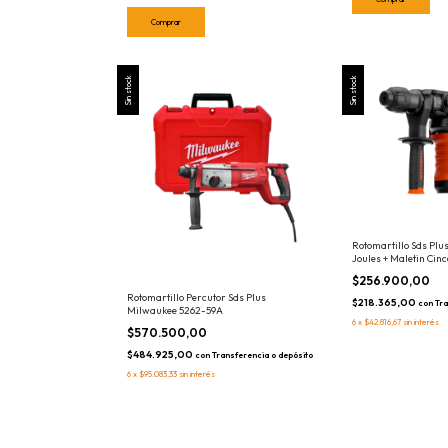
Sin stock
Sin stock
Rotomartillo Sds Plu
Joules + Maletin Ci
$256.900,00
Rotomartillo Percutor Sds Plus
$218.365,00
con
Tra
Milwaukee 5262-59A
6
x
$42.816,67
sin interés
$570.500,00
$484.925,00
con
Transferencia o depósito
6
x
$95.083,33
sin interés