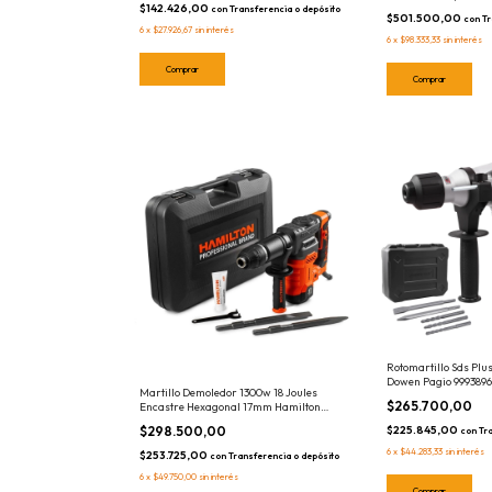
$142.426,00
con
Transferencia o depósito
$501.500,00
con
Tr
6
x
$27.926,67
sin interés
6
x
$98.333,33
sin interés
Rotomartillo Sds Plu
Dowen Pagio 9993896
Martillo Demoledor 1300w 18 Joules
$265.700,00
Encastre Hexagonal 17mm Hamilton
HMD002
$225.845,00
$298.500,00
con
Tr
6
x
$44.283,33
sin interés
$253.725,00
con
Transferencia o depósito
6
x
$49.750,00
sin interés