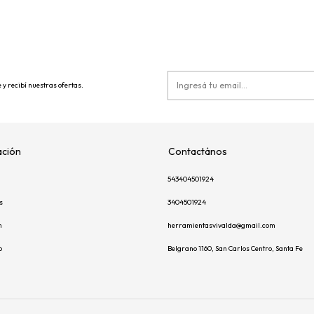
 y recibí nuestras ofertas.
ción
Contactános
543404501924
s
3404501924
m
herramientasvivalda@gmail.com
p
Belgrano 1160, San Carlos Centro, Santa Fe