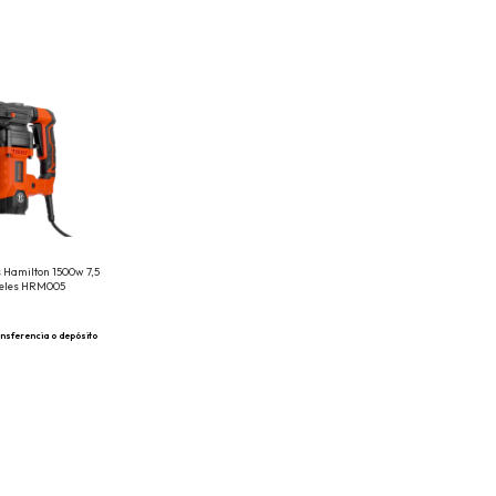
s Hamilton 1500w 7,5
nceles HRM005
nsferencia o depósito