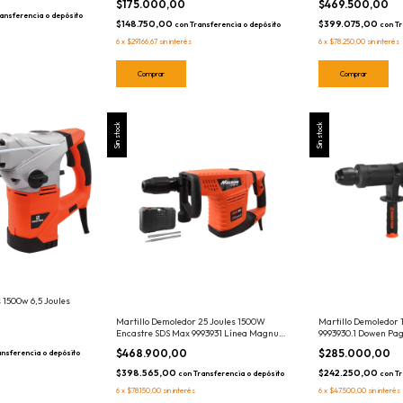
$175.000,00
$469.500,00
ansferencia o depósito
$148.750,00
$399.075,00
con
Transferencia o depósito
con
Tr
6
x
$29.166,67
sin interés
6
x
$78.250,00
sin interés
Sin stock
Sin stock
s 1500w 6,5 Joules
Martillo Demoledor 25 Joules 1500W
Martillo Demoledor 
Encastre SDS Max 9993931 Línea Magnum
9993930.1 Dowen Pag
Industrial Dowen Pagio
$468.900,00
$285.000,00
ansferencia o depósito
$398.565,00
$242.250,00
con
Transferencia o depósito
con
Tr
6
x
$78.150,00
sin interés
6
x
$47.500,00
sin interés