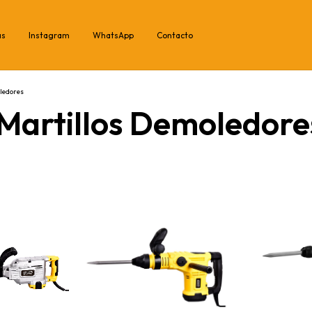
as
Instagram
WhatsApp
Contacto
oledores
 Martillos Demoledore