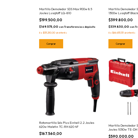
Martillo Demoledor 
Martillo Demoledor SDS Max 900w 8.5
1300w Lusqtoff Blac
Joules Lusqtoff LQ-810
$399.800,00
$199.500,00
$339.830,00
$169.575,00
con
Tr
con
Transferencia o depósito
6
x
$66.633,33
sin interés
6
x
$33.250,00
sin interés
Rotomartillo Sds Plus Einhell 2.2 Joules
Martillo Demoledor S
620w Maletin TC-RH 620 4F
Joules 1050w TE-DH 
$167.560,00
$590.000,00