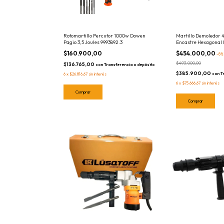
Rotomartillo Percutor 1000w Dowen
Martillo Demoledor 
Pagio 3,5 Joules 9993892.3
Encastre Hexagonal
$160.900,00
$454.000,00
-
8
$493.000,00
$136.765,00
con
Transferencia o depósito
$385.900,00
con
T
6
x
$26.816,67
sin interés
6
x
$75.666,67
sin interés