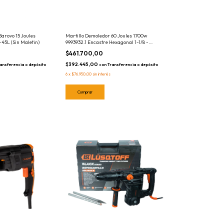
Barovo 15 Joules
Martillo Demoledor 60 Joules 1700w
5L (Sin Maletin)
9993932.1 Encastre Hexagonal 1-1/8 -
28mm Dowen Pagio
$461.700,00
$392.445,00
ansferencia o depósito
con
Transferencia o depósito
6
x
$76.950,00
sin interés