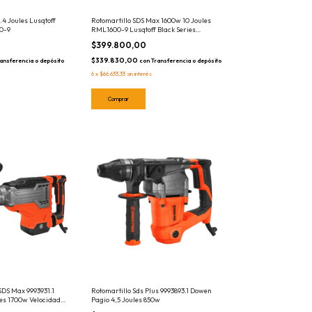
.4 Joules Lusqtoff
Rotomartillo SDS Max 1600w 10 Joules
00-9
RML1600-9 Lusqtoff Black Series
Profesional
$399.800,00
$339.830,00
ansferencia o depósito
con
Transferencia o depósito
6
x
$66.633,33
sin interés
SDS Max 9993931.1
Rotomartillo Sds Plus 9993893.1 Dowen
es 1700w Velocidad
Pagio 4,5 Joules 850w