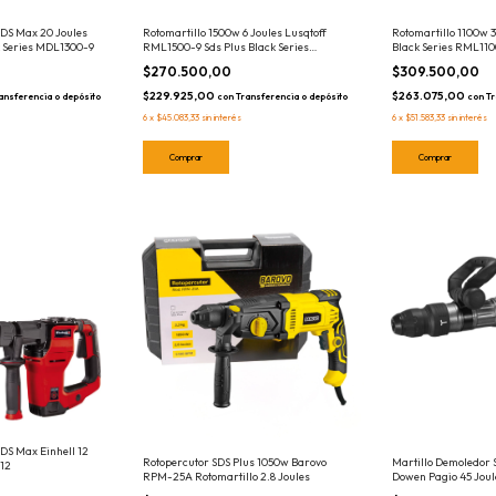
SDS Max 20 Joules
Rotomartillo 1500w 6 Joules Lusqtoff
Rotomartillo 1100w 3
k Series MDL1300-9
RML1500-9 Sds Plus Black Series
Black Series RML11
Profesional
$270.500,00
$309.500,00
$229.925,00
$263.075,00
ansferencia o depósito
con
Transferencia o depósito
con
Tr
6
x
$45.083,33
sin interés
6
x
$51.583,33
sin interés
DS Max Einhell 12
Rotopercutor SDS Plus 1050w Barovo
Martillo Demoledor 
12
RPM-25A Rotomartillo 2.8 Joules
Dowen Pagio 45 Joul
Variable