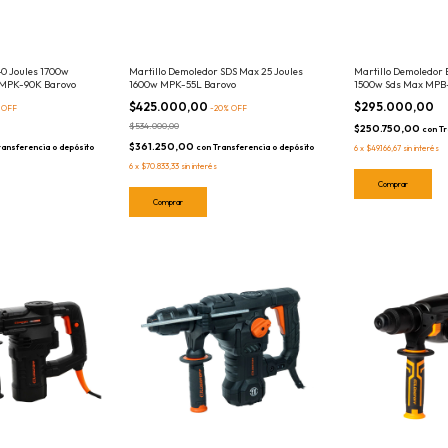
40 Joules 1700w
Martillo Demoledor SDS Max 25 Joules
Martillo Demoledor 
 MPK-90K Barovo
1600w MPK-55L Barovo
1500w Sds Max MPB-4
$425.000,00
$295.000,00
%
OFF
-
20
%
OFF
$534.000,00
$250.750,00
con
Tr
$361.250,00
ransferencia o depósito
con
Transferencia o depósito
6
x
$49.166,67
sin interés
6
x
$70.833,33
sin interés