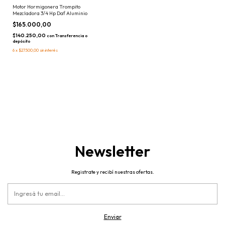
Motor Hormigonera Trompito
Mezcladora 3/4 Hp Daf Aluminio
$165.000,00
$140.250,00
con
Transferencia o
depósito
6
x
$27.500,00
sin interés
Newsletter
Registrate y recibí nuestras ofertas.