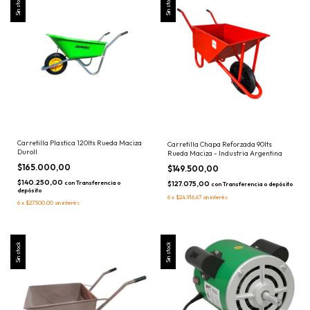
Sin stock
Sin stock
Carretilla Plastica 120lts Rueda Maciza
Carretilla Chapa Reforzada 90lts
Duroll
Rueda Maciza - Industria Argentina
$165.000,00
$149.500,00
$140.250,00
con
Transferencia o
$127.075,00
con
Transferencia o depósito
depósito
6
x
$24.916,67
sin interés
6
x
$27.500,00
sin interés
Sin stock
Sin stock