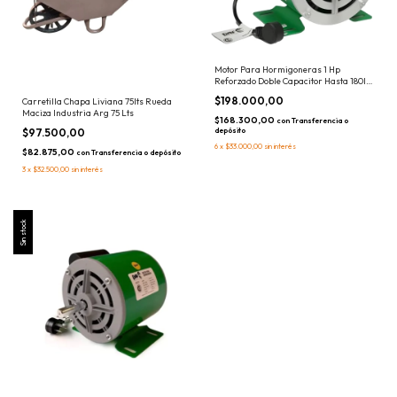
Motor Para Hormigoneras 1 Hp
Reforzado Doble Capacitor Hasta 180lts
Daf Trompito
$198.000,00
Carretilla Chapa Liviana 75lts Rueda
Maciza Industria Arg 75 Lts
$168.300,00
con
Transferencia o
depósito
$97.500,00
6
x
$33.000,00
sin interés
$82.875,00
con
Transferencia o depósito
3
x
$32.500,00
sin interés
Sin stock