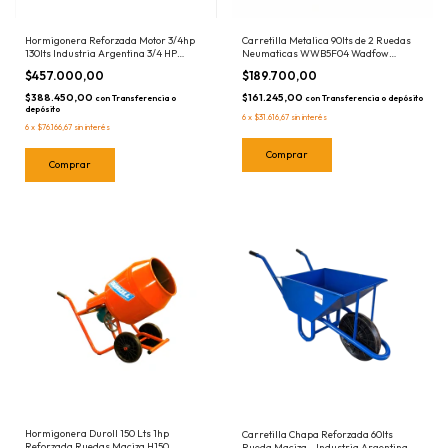
Hormigonera Reforzada Motor 3/4hp
Carretilla Metalica 90lts de 2 Ruedas
130lts Industria Argentina 3/4 HP
Neumaticas WWB5F04 Wadfow
Trompito
Neumatica
$457.000,00
$189.700,00
$388.450,00
$161.245,00
con
Transferencia o
con
Transferencia o depósito
depósito
6
x
$31.616,67
sin interés
6
x
$76.166,67
sin interés
Hormigonera Duroll 150 Lts 1hp
Carretilla Chapa Reforzada 60lts
Reforzada Ruedas Maciza H150
Rueda Maciza - Industria Argentina