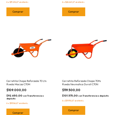
6
x
$31.616,67
sin interés
6
x
$26.641,67
sin interés
Carretilla Chapa Reforzada 70 Lts
Carretilla Reforzada Chapa 70lts
Rueda Maciza C70M
Rueda Neumatica Duroll C70N
$109.000,00
$119.500,00
$92.650,00
$101.575,00
con
Transferencia o
con
Transferencia o depósito
depósito
6
x
$19.916,67
sin interés
6
x
$18.166,67
sin interés