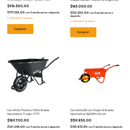
Industria Argentina - Trompito 150lts
$914.500,00
$145.000,00
$777.325,00
$123.250,00
con
Transferencia o depósito
con
Transferencia o
depósito
6
x
$152.416,67
sin interés
6
x
$24.166,67
sin interés
Carretilla Plastica 120lts Rueda
Carretilla 80 Lts Chapa 16 Rueda
Neumatica Truper 11777
Neumatica C80DRN Duroll
$189.700,00
$159.850,00
$161.245,00
$135.872,50
con
Transferencia o depósito
con
Transferencia o depósito