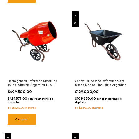
Sin stock
Hormigonera Reforzada Motor 1hp
Carretilla Plastica Reforzada 90lts
130lts Industria Argentina 1 Hp
Rueda Maciza - Industria Argentina
Trompito
$499.500,00
$129.000,00
$424.575,00
$109.650,00
con
Transferencia o
con
Transferencia o
depósito
depósito
6
x
$83.250,00
sin interés
6
x
$21.500,00
sin interés