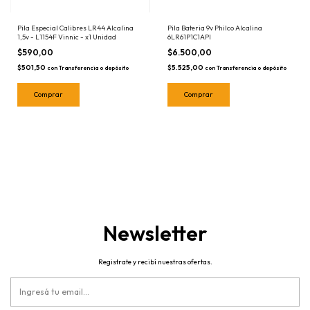
Pila Bateria 9v Philco Alcalina
Pila Especial Calibres LR44 Alcalina
6LR61P1C1API
1,5v - L1154F Vinnic - x1 Unidad
$6.500,00
$590,00
$5.525,00
$501,50
con
Transferencia o depósito
con
Transferencia o depósito
Newsletter
Registrate y recibí nuestras ofertas.