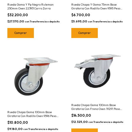
Rueda Chapa Y Goma 75mm Base
Rueda Goma Y Pp Negro Ruleman
Giratoria Con Rodillo Oxen 9595 Peso
250mm Oxen 22393 Carro Zorra
Máx 50kg
$6.700,00
$32.200,00
$5.695,00
$27.370,00
con
Transferencia o depósito
con
Transferencia o depósito
Rueda Chapa Goma 100mm Base
Giratoria Con Freno Oxen 19291 Peso
Rueda Chapa Goma 100mm Base
Máx 70kg
$14.500,00
Giratoria Con Rodillo Oxen 9596 Peso
Máx 70kg
$12.325,00
$10.800,00
con
Transferencia o depósito
$9.180,00
con
Transferencia o depósito