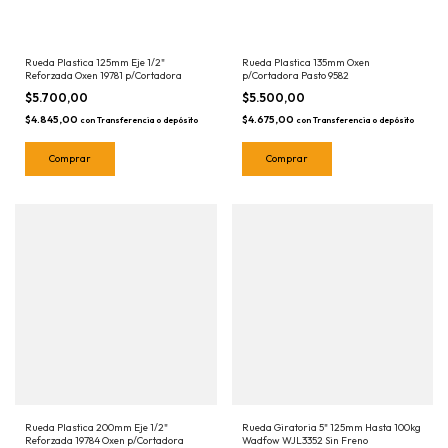
Rueda Plastica 125mm Eje 1/2"
Rueda Plastica 135mm Oxen
Reforzada Oxen 19781 p/Cortadora
p/Cortadora Pasto 9582
$5.700,00
$5.500,00
$4.845,00
$4.675,00
con
Transferencia o depósito
con
Transferencia o depósito
Rueda Plastica 200mm Eje 1/2"
Rueda Giratoria 5" 125mm Hasta 100kg
Reforzada 19784 Oxen p/Cortadora
Wadfow WJL3352 Sin Freno