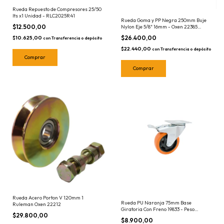
Rueda Repuesto de Compresores 25/50
lts x1 Unidad - RLC2025R41
Rueda Goma y PP Negra 250mm Buje
$12.500,00
Nylon Eje 5/8" 16mm - Oxen 22385
Carro Zorra
$26.400,00
$10.625,00
con
Transferencia o depósito
$22.440,00
con
Transferencia o depósito
Rueda Acero Porton V 120mm 1
Rueda PU Naranja 75mm Base
Ruleman Oxen 22212
Giratoria Con Freno 19833 - Peso
$29.800,00
máximo 100kg
$8.900,00