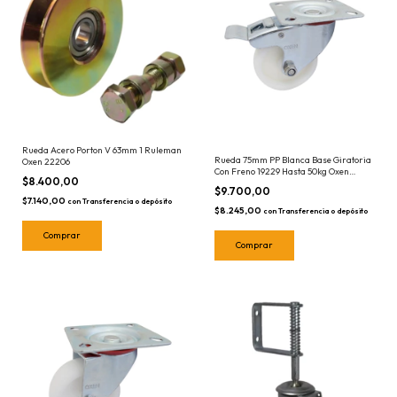
Rueda Acero Porton V 63mm 1 Ruleman
Rueda 75mm PP Blanca Base Giratoria
Oxen 22206
Con Freno 19229 Hasta 50kg Oxen
$8.400,00
Polipropileno
$9.700,00
$7.140,00
con
Transferencia o depósito
$8.245,00
con
Transferencia o depósito