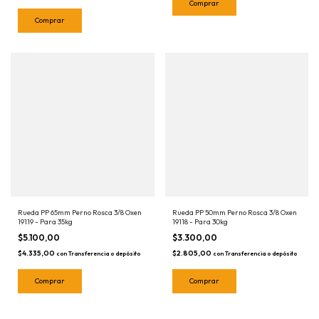
Rueda PP 65mm Perno Rosca 3/8 Oxen
Rueda PP 50mm Perno Rosca 3/8 Oxen
19119 - Para 35kg
19118 - Para 30kg
$5.100,00
$3.300,00
$4.335,00
$2.805,00
con
Transferencia o depósito
con
Transferencia o depósito