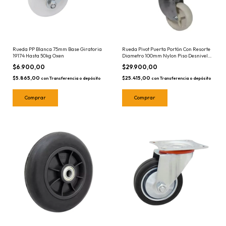
Rueda PP Blanca 75mm Base Giratoria
Rueda Pivot Puerta Portón Con Resorte
19174 Hasta 50kg Oxen
Diametro 100mm Nylon Piso Desnivel
19248 Oxen
$6.900,00
$29.900,00
$5.865,00
$25.415,00
con
Transferencia o depósito
con
Transferencia o depósito