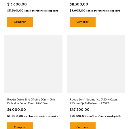
$13.600,00
$11.300,00
$11.560,00
$9.605,00
con
Transferencia o depósito
con
Transferencia o depósito
Rueda Doble Silla Oficina 50mm Gris
Rueda Semi Neumatica 3.50-4 Oxen
Pu Nylon Perno 11mm 9465 Oxen
250mm Eje 16 Ruleman 23027
$4.000,00
$47.200,00
$3.400,00
$40.120,00
con
Transferencia o depósito
con
Transferencia o depósito