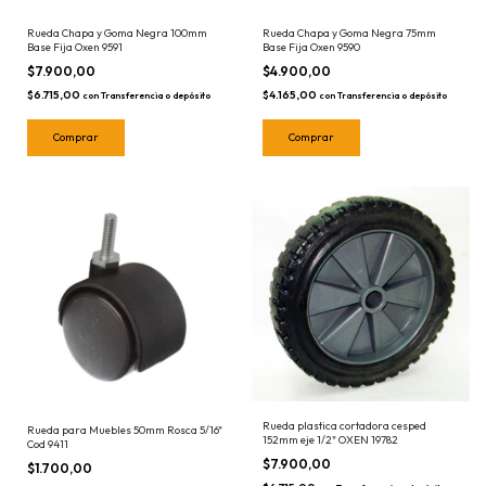
Rueda Chapa y Goma Negra 75mm
Rueda Chapa y Goma Negra 100mm
Base Fija Oxen 9590
Base Fija Oxen 9591
$4.900,00
$7.900,00
$4.165,00
$6.715,00
con
Transferencia o depósito
con
Transferencia o depósito
Rueda plastica cortadora cesped
Rueda para Muebles 50mm Rosca 5/16"
152mm eje 1/2" OXEN 19782
Cod 9411
$7.900,00
$1.700,00