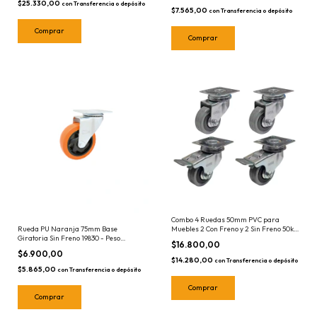
$25.330,00
con
Transferencia o depósito
$7.565,00
con
Transferencia o depósito
Combo 4 Ruedas 50mm PVC para
Rueda PU Naranja 75mm Base
Muebles 2 Con Freno y 2 Sin Freno 50kg
Giratoria Sin Freno 19830 - Peso
Base Giratoria
$16.800,00
máximo 100kg
$6.900,00
$14.280,00
con
Transferencia o depósito
$5.865,00
con
Transferencia o depósito