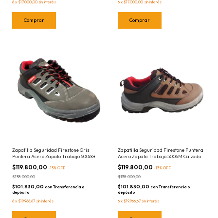
6
x
$17.000,00
sin interés
6
x
$17.000,00
sin interés
Comprar
Comprar
Zapatilla Seguridad Firestone Gris
Zapatilla Seguridad Firestone Puntera
Puntera Acero Zapato Trabajo 5006G
Acero Zapato Trabajo 5006M Calzado
$119.800,00
$119.800,00
-
13
%
OFF
-
13
%
OFF
$138.000,00
$138.000,00
$101.830,00
$101.830,00
con
Transferencia o
con
Transferencia o
depósito
depósito
6
x
$19.966,67
sin interés
6
x
$19.966,67
sin interés