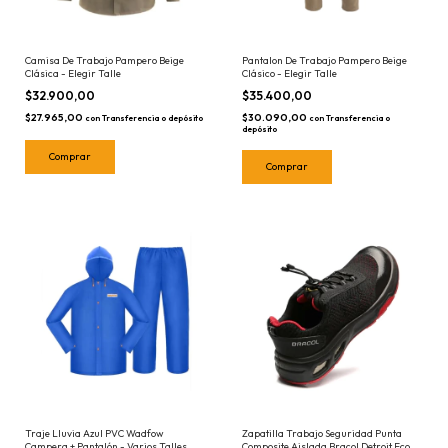
Camisa De Trabajo Pampero Beige
Pantalon De Trabajo Pampero Beige
Clásica - Elegir Talle
Clásico - Elegir Talle
$32.900,00
$35.400,00
$27.965,00
$30.090,00
con
Transferencia o depósito
con
Transferencia o
depósito
Comprar
Comprar
Traje Lluvia Azul PVC Wadfow
Zapatilla Trabajo Seguridad Punta
Campera + Pantalón - Varios Talles
Composite Aislada Bracol Detroit Eco