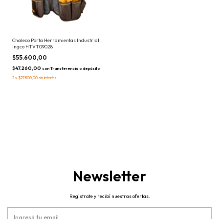
Chaleco Porta Herramientas Industrial
Ingco HTVT09028
$55.600,00
$47.260,00
con
Transferencia o depósito
2
x
$27.800,00
sin interés
Newsletter
Registrate y recibí nuestras ofertas.