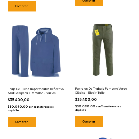
Comprar
Comprar
Pantalon De Trabajo Pampero Verde
Traje De Lluvia Impermeable Reflectivo
Clásico - Elegir Talle
Azul Campera + Pantalón - Varios
Talles
$35.400,00
$35.400,00
$30.090,00
$30.090,00
con
Transferencia o
con
Transferencia o
depósito
depósito
Comprar
Comprar