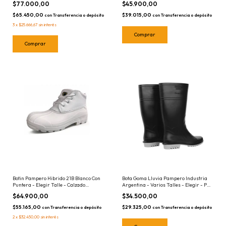
$77.000,00
$45.900,00
Alimenticia / Calzado Seguridad
$65.450,00
$39.015,00
con
Transferencia o depósito
con
Transferencia o depósito
3
x
$25.666,67
sin interés
Comprar
Comprar
Botin Pampero Hibrido 21B Blanco Con
Bota Goma Lluvia Pampero Industria
Puntera - Elegir Talle - Calzado
Argentina - Varios Talles - Elegir - Par
Seguridad Zapato
Botas Calzado
$64.900,00
$34.500,00
$55.165,00
$29.325,00
con
Transferencia o depósito
con
Transferencia o depósito
2
x
$32.450,00
sin interés