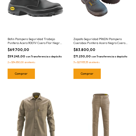
Botin Pampero Seguridad Trabajo
Zapato Seguridad P96DN Pampero
Puntera Acero 9001V Cuero Flor Negro
Cuerobox Puntera Acero Negro Cuero
- Elegir Talle - Calzado
Box - Elegir Talle - Calzado de Trabajo
$69.700,00
$83.800,00
$59.245,00
$71.230,00
con
Transferencia o depósito
con
Transferencia o depósito
2
x
$34.850,00
sin interés
3
x
$27.933,33
sin interés
Comprar
Comprar