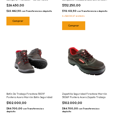
Calzado Electricista
$26.450,00
$132.250,00
$22.482,50
$112.412,50
con
Transferencia o depósito
con
Transferencia o depósito
6
x
$22.041,67
sin interés
Comprar
Comprar
Botín De Trabajo Firestone 3001F
Zapatilla Seguridad Firestone Marrón
Puntera Acero Marrón Botin Seguridad
3006F Puntera Acero Zapato Trabajo
$102.000,00
$102.000,00
$86.700,00
$86.700,00
con
Transferencia o
con
Transferencia o
depósito
depósito