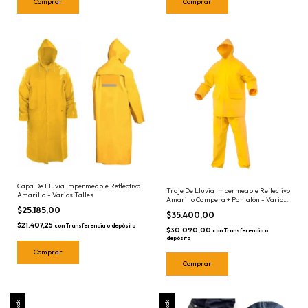
Comprar
Comprar
Capa De Lluvia Impermeable Reflectiva
Traje De Lluvia Impermeable Reflectivo
Amarilla - Varios Talles
Amarillo Campera + Pantalón - Varios
Talles
$25.185,00
$35.400,00
$21.407,25
con
Transferencia o depósito
$30.090,00
con
Transferencia o
depósito
Comprar
Comprar