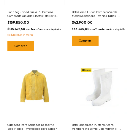
Botín Seguridad Suela PU Puntera
Bota Goma Lluvia Pampero Verde
Composite Aislada Electricista Botin
Modelo Cazadora - Varios Talles -
Calzado Trabajo Bracol Detroit Eco
Elegir - Par Botas
$159.850,00
$42.900,00
$135.872,50
$36.465,00
con
Transferencia o depósito
con
Transferencia o depósito
6
x
$26.641,67
sin interés
Comprar
Comprar
Campera Para Soldador Descarne -
Bota Blanca con Puntera Acero
Elegir Talle - Proteccion para Soldar
Pampero Industrial Job Master II -
Elegir Talle - Ideal Frigorificos /